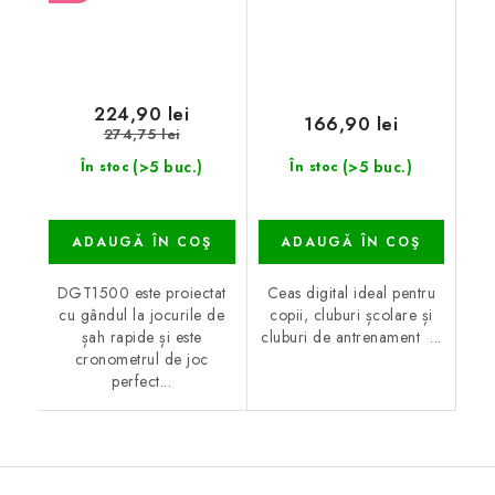
224,90 lei
166,90 lei
274,75 lei
(>5 buc.)
(>5 buc.)
În stoc
În stoc
ADAUGĂ ÎN COŞ
ADAUGĂ ÎN COŞ
DGT1500 este proiectat
Ceas digital ideal pentru
cu gândul la jocurile de
copii, cluburi școlare și
șah rapide și este
cluburi de antrenament ...
cronometrul de joc
perfect...