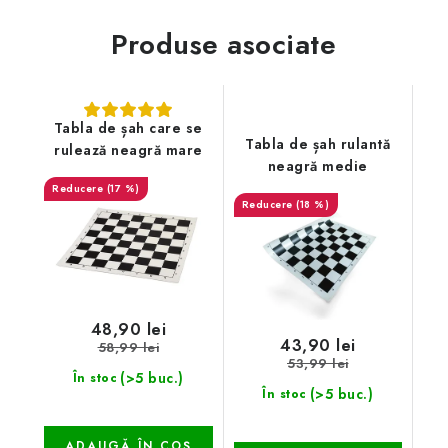
Produse asociate
Tabla de șah care se
Tabla de șah rulantă
rulează neagră mare
neagră medie
(17 %)
(18 %)
48,90 lei
43,90 lei
58,99 lei
53,99 lei
(>5 buc.)
În stoc
(>5 buc.)
În stoc
ADAUGĂ ÎN COŞ