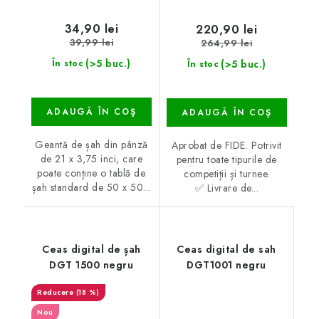
34,90 lei
220,90 lei
39,99 lei
264,99 lei
(>5 buc.)
(>5 buc.)
În stoc
În stoc
ADAUGĂ ÎN COŞ
ADAUGĂ ÎN COŞ
Geantă de șah din pânză
Aprobat de FIDE. Potrivit
de 21 x 3,75 inci, care
pentru toate tipurile de
poate conține o tablă de
competiții și turnee.
șah standard de 50 x 50...
✅ Livrare de...
Ceas digital de șah
Ceas digital de sah
DGT 1500 negru
DGT1001 negru
(18 %)
Nou