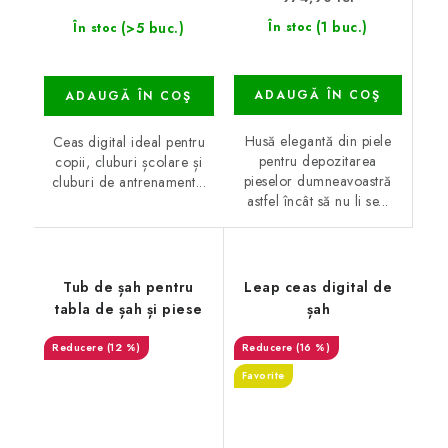
(1 buc.)
(>5 buc.)
În stoc
În stoc
ADAUGĂ ÎN COŞ
ADAUGĂ ÎN COŞ
Husă elegantă din piele
Ceas digital ideal pentru
pentru depozitarea
copii, cluburi școlare și
pieselor dumneavoastră
cluburi de antrenament...
astfel încât să nu li se...
Tub de șah pentru
Leap ceas digital de
tabla de șah și piese
șah
(12 %)
(16 %)
Favorite