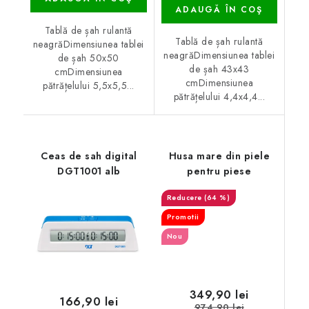
ADAUGĂ ÎN COŞ
Tablă de șah rulantă
Tablă de șah rulantă
neagrăDimensiunea tablei
neagrăDimensiunea tablei
de șah 50x50
de șah 43x43
cmDimensiunea
cmDimensiunea
pătrățelului 5,5x5,5...
pătrățelului 4,4x4,4...
Ceas de sah digital
Husa mare din piele
DGT1001 alb
pentru piese
(64 %)
Promotii
Nou
349,90 lei
166,90 lei
974,90 lei