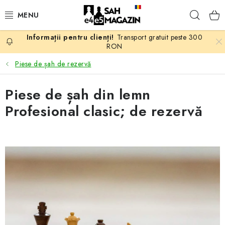
Treci
Căuta
la
conținut
Transport gratuit peste 300
PROMOTII
RON
Piese de șah de rezervă
ȘAH
Piese de șah din lemn
PIESE DE ȘAH
Profesional clasic; de rezervă
TABLE DE ȘAH
CEAS DE ȘAH
CĂRȚI DE ȘAH
ANTICARIAT