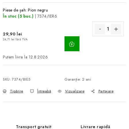
Piese de șah: Pion negru
În stoc
(5 buc.)
| 7374/IER6
29,90 lei
ADAUGĂ
24,71 lei fără TVA
ÎN
COŞ
12.8.2026
SKU:
7374/BIE5
Garanţie
:
2 ani
Tipărire
Întreabă
Vizualizare
Partajare
Transport gratuit
Livrare rapidă