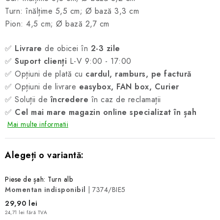
Turn: înălțime 5,5 cm; Ø bază 3,3 cm
Pion: 4,5 cm; Ø bază 2,7 cm
✅
Livrare
de obicei în
2-3 zile
✅
Suport clienți
L-V 9:00 - 17:00
✅ Opțiuni de plată cu
cardul, ramburs, pe factură
✅ Opțiuni de livrare
easybox, FAN box, Curier
✅ Soluții de
încredere
în caz de reclamații
✅
Cel mai mare magazin online specializat în șah
Mai multe informatii
Piese de șah: Turn alb
Momentan indisponibil
| 7374/BIE5
29,90 lei
24,71 lei fără TVA