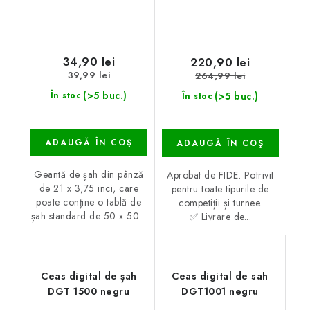
34,90 lei
220,90 lei
39,99 lei
264,99 lei
(>5 buc.)
(>5 buc.)
În stoc
În stoc
ADAUGĂ ÎN COŞ
ADAUGĂ ÎN COŞ
Geantă de șah din pânză
Aprobat de FIDE. Potrivit
de 21 x 3,75 inci, care
pentru toate tipurile de
poate conține o tablă de
competiții și turnee.
șah standard de 50 x 50...
✅ Livrare de...
Ceas digital de șah
Ceas digital de sah
DGT 1500 negru
DGT1001 negru