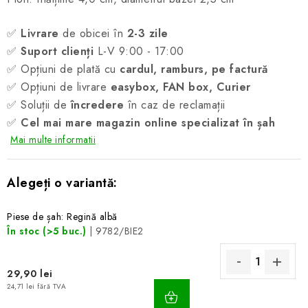
✅
Livrare
de obicei în
2-3 zile
✅
Suport clienți
L-V 9:00 - 17:00
✅ Opțiuni de plată cu
cardul, ramburs, pe factură
✅ Opțiuni de livrare
easybox, FAN box, Curier
✅ Soluții de
încredere
în caz de reclamații
✅
Cel mai mare magazin online specializat în șah
Mai multe informatii
Piese de șah: Regină albă
În stoc
(>5 buc.)
| 9782/BIE2
29,90 lei
ADAUGĂ
24,71 lei fără TVA
ÎN