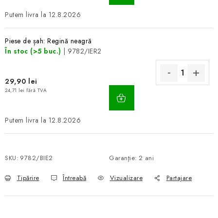
COŞ
12.8.2026
Piese de șah: Regină neagră
În stoc
(>5 buc.)
| 9782/IER2
29,90 lei
ADAUGĂ
24,71 lei fără TVA
ÎN
COŞ
12.8.2026
SKU:
9782/BIE2
Garanţie
:
2 ani
Tipărire
Întreabă
Vizualizare
Partajare