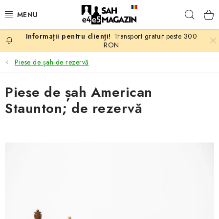
Treci
Căuta
la
conținut
Transport gratuit peste 300
PROMOTII
RON
Piese de șah de rezervă
ȘAH
Piese de șah American
PIESE DE ȘAH
Staunton; de rezervă
TABLE DE ȘAH
CEAS DE ȘAH
CĂRȚI DE ȘAH
ANTICARIAT