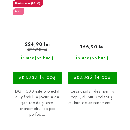
(18 %)
Nou
224,90 lei
166,90 lei
274,75 lei
(>5 buc.)
(>5 buc.)
În stoc
În stoc
ADAUGĂ ÎN COŞ
ADAUGĂ ÎN COŞ
DGT1500 este proiectat
Ceas digital ideal pentru
cu gândul la jocurile de
copii, cluburi școlare și
șah rapide și este
cluburi de antrenament ...
cronometrul de joc
perfect...