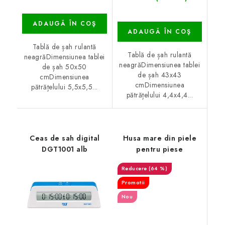
ADAUGĂ ÎN COŞ
ADAUGĂ ÎN COŞ
Tablă de șah rulantă
Tablă de șah rulantă
neagrăDimensiunea tablei
neagrăDimensiunea tablei
de șah 50x50
de șah 43x43
cmDimensiunea
cmDimensiunea
pătrățelului 5,5x5,5...
pătrățelului 4,4x4,4...
Ceas de sah digital
Husa mare din piele
DGT1001 alb
pentru piese
(64 %)
Promotii
Nou