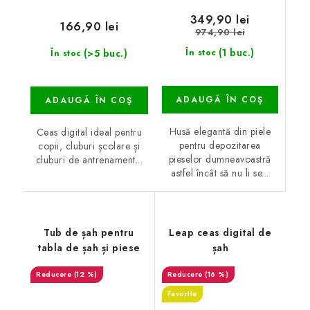
349,90 lei
166,90 lei
974,90 lei
(1 buc.)
(>5 buc.)
În stoc
În stoc
ADAUGĂ ÎN COŞ
ADAUGĂ ÎN COŞ
Husă elegantă din piele
Ceas digital ideal pentru
pentru depozitarea
copii, cluburi școlare și
pieselor dumneavoastră
cluburi de antrenament...
astfel încât să nu li se...
Tub de șah pentru
Leap ceas digital de
tabla de șah și piese
șah
(12 %)
(16 %)
Favorite