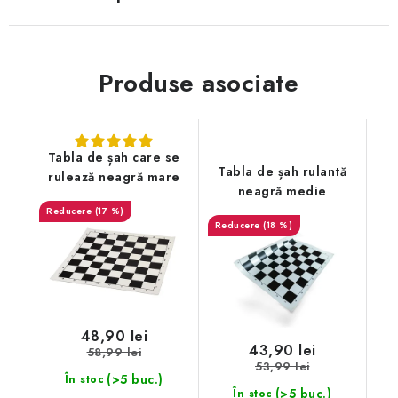
Produse asociate
Tabla de șah care se
Tabla de șah rulantă
rulează neagră mare
neagră medie
(17 %)
(18 %)
48,90 lei
43,90 lei
58,99 lei
53,99 lei
(>5 buc.)
În stoc
(>5 buc.)
În stoc