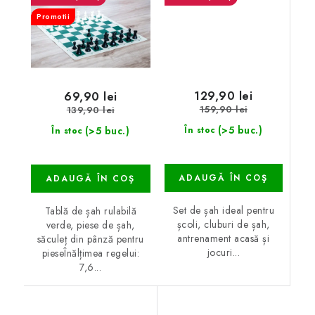
Promotii
129,90 lei
69,90 lei
159,90 lei
139,90 lei
(>5 buc.)
(>5 buc.)
În stoc
În stoc
ADAUGĂ ÎN COŞ
ADAUGĂ ÎN COŞ
Set de șah ideal pentru
Tablă de șah rulabilă
școli, cluburi de șah,
verde, piese de șah,
antrenament acasă și
săculeț din pânză pentru
jocuri...
pieseÎnălțimea regelui:
7,6...