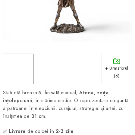
ȘAH ONLINE
MERCH ȘAH
CADOURI
Blog
Contact
Despre noi
Condiţii generale de vânzare
+ Următorul
(6)
Statuetă bronzată, finisată manual,
Atena, zeița
înțelepciunii
, în mărime medie. O reprezentare elegantă
a patroanei înțelepciunii, curajului, strategiei și artei, cu
înălțimea de
31 cm
.
✅
Livrare
de obicei în
2-3 zile