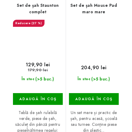
Set de șah Staunton
Set de șah Mouse Pad
complet
maro mare
(27 %)
129,90 lei
204,90 lei
179,90 lei
(>5 buc.)
(>5 buc.)
În stoc
În stoc
ADAUGĂ ÎN COŞ
ADAUGĂ ÎN COŞ
Tablă de șah rulabilă
Un set mare și practic de
verde, piese de șah,
șah, pentru acasă, școală
săculeț din pânză pentru
sau turnee. Conține piese
pieseÎnălțimea regelui:
din plastic...