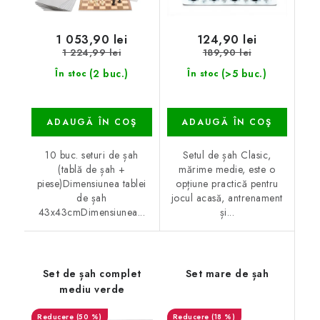
1 053,90 lei
124,90 lei
1 224,99 lei
189,90 lei
(2 buc.)
(>5 buc.)
În stoc
În stoc
ADAUGĂ ÎN COŞ
ADAUGĂ ÎN COŞ
10 buc. seturi de șah
Setul de șah Clasic,
(tablă de șah +
mărime medie, este o
piese)Dimensiunea tablei
opțiune practică pentru
de șah
jocul acasă, antrenament
43x43cmDimensiunea...
și...
Set de șah complet
Set mare de șah
mediu verde
(50 %)
(18 %)