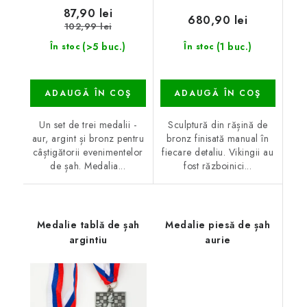
87,90 lei
680,90 lei
102,99 lei
(>5 buc.)
(1 buc.)
În stoc
În stoc
ADAUGĂ ÎN COŞ
ADAUGĂ ÎN COŞ
Un set de trei medalii -
Sculptură din rășină de
aur, argint și bronz pentru
bronz finisată manual în
câștigătorii evenimentelor
fiecare detaliu. Vikingii au
de șah. Medalia...
fost războinici...
Medalie tablă de șah
Medalie piesă de șah
argintiu
aurie