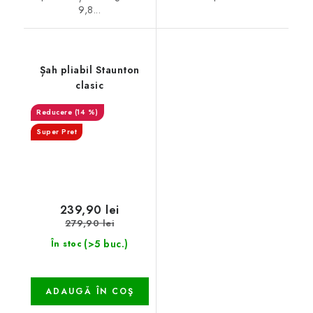
9,8...
Șah pliabil Staunton
clasic
(14 %)
Super Pret
239,90 lei
279,90 lei
(>5 buc.)
În stoc
ADAUGĂ ÎN COŞ