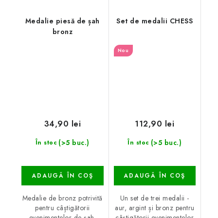
Medalie piesă de șah
Set de medalii CHESS
bronz
Nou
34,90 lei
112,90 lei
(>5 buc.)
(>5 buc.)
În stoc
În stoc
ADAUGĂ ÎN COŞ
ADAUGĂ ÎN COŞ
Medalie de bronz potrivită
Un set de trei medalii -
pentru câștigătorii
aur, argint și bronz pentru
evenimentelor de șah.
câștigătorii evenimentelor