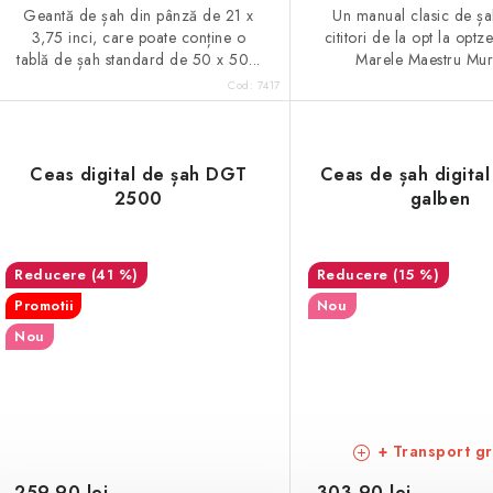
Geantă de șah din pânză de 21 x
Un manual clasic de șa
3,75 inci, care poate conține o
cititori de la opt la optz
tablă de șah standard de 50 x 50...
Marele Maestru Murr
Cod:
7417
Ceas digital de șah DGT
Ceas de șah digital
2500
galben
(41 %)
(15 %)
Promotii
Nou
Nou
+ Transport gr
259,90 lei
303,90 lei