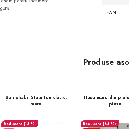
 cheie pentru închidere
igură.
EAN
Produse aso
Șah pliabil Staunton clasic,
Husa mare din piel
mare
piese
(15 %)
(64 %)