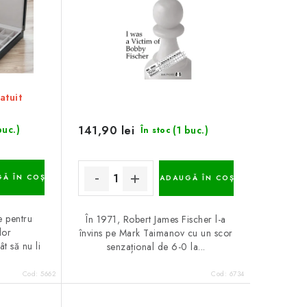
atuit
141,90 lei
buc.)
(1 buc.)
În stoc
Ă ÎN COŞ
ADAUGĂ ÎN COŞ
e pentru
În 1971, Robert James Fischer l-a
lor
învins pe Mark Taimanov cu un scor
t să nu li
senzațional de 6-0 la...
Cod:
5662
Cod:
6734