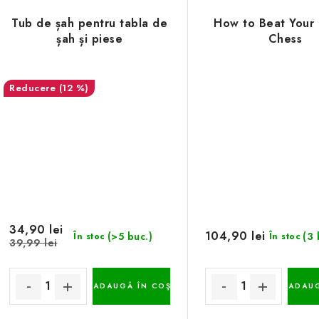
Tub de șah pentru tabla de
How to Beat Your
șah și piese
Chess
(12 %)
34,90 lei
104,90 lei
(>5 buc.)
(3 
În stoc
În stoc
39,99 lei
ADAUGĂ ÎN COŞ
ADAUG