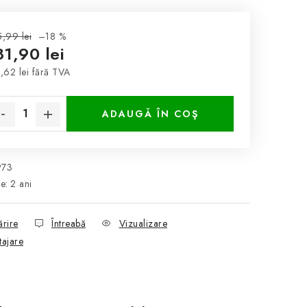
,99 lei
–18 %
81,90 lei
,62 lei fără TVA
luare preţ:
ADAUGĂ ÎN COŞ
973
ie
:
2 ani
ărire
Întreabă
Vizualizare
tajare