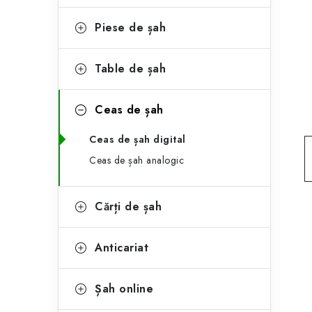
e
ă
g
Piese de șah
l
o
a
r
Table de șah
t
i
Ceas de șah
i
e
Ceas de șah digital
r
Ceas de șah analogic
a
l
Cărți de șah
ă
Anticariat
Șah online