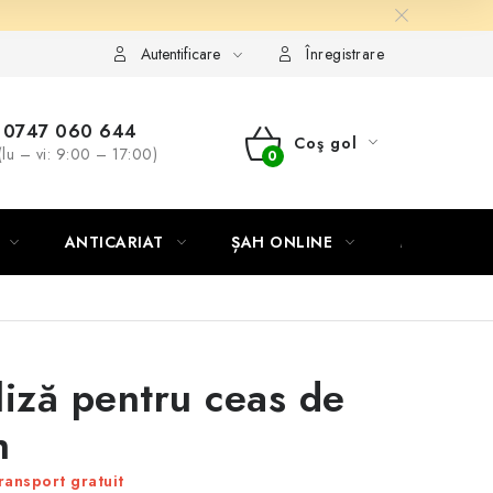
Autentificare
Înregistrare
0747 060 644
Coş gol
(lu – vi: 9:00 – 17:00)
COŞ
DE
ANTICARIAT
ȘAH ONLINE
MERCH ȘA
CUMPĂRĂTURI
liză pentru ceas de
h
ransport gratuit