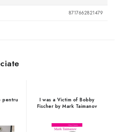
8717662821479
ciate
e pentru
I was a Victim of Bobby
Fischer by Mark Taimanov