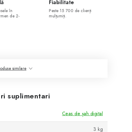
dă
Fiabilitate
sele în
Peste 15 700 de clienți
ermen de 2-
mulțumiți.
oduse similare
ri suplimentari
Ceas de șah digital
3 kg