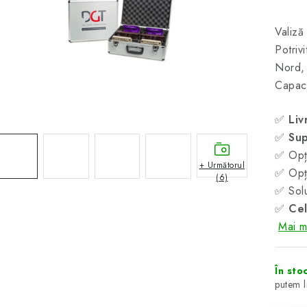
Valiză
Potri
Nord
Capaci
✅
Liv
✅
Sup
✅ Opți
+ Următorul
✅ Opți
(6)
✅ Solu
✅
Cel
Mai mu
În sto