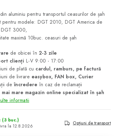
 din aluminiu pentru transportul ceasurilor de șah
vit pentru modele: DGT 2010, DGT America de
, DGT 3000,
tate maximă 10buc. ceasuri de șah
rare
de obicei în
2-3 zile
ort clienți
L-V 9:00 - 17:00
uni de plată cu
cardul, ramburs, pe factură
uni de livrare
easybox, FAN box, Curier
ții de
încredere
în caz de reclamații
 mai mare magazin online specializat în șah
lte informatii
c
(3 buc.)
Opțiuni de transport
12.8.2026