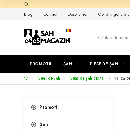
Treci
la
Blog
Contact
Despre noi
Condiţii general
conținut
PROMOTII
ȘAH
PIESE DE ȘAH
Acasă
Ceas de șah
Ceas de șah digital
Valiză p
B
C
Sari
Promotii
peste
a
a
categorii
t
r
Șah