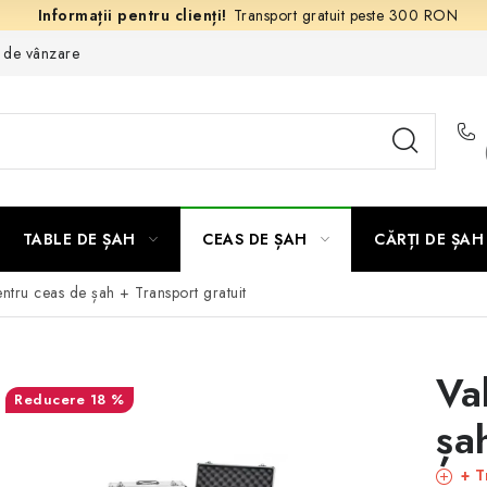
Transport gratuit peste 300 RON
e de vânzare
TABLE DE ȘAH
CEAS DE ȘAH
CĂRȚI DE ȘAH
entru ceas de șah
+ Transport gratuit
Va
18 %
șa
+ T