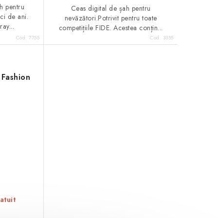
h pentru
Ceas digital de șah pentru
eci de ani.
nevăzători.Potrivit pentru toate
ay...
competițiile FIDE. Acestea conțin...
Cod:
7755
Cod:
3355
 Fashion
atuit