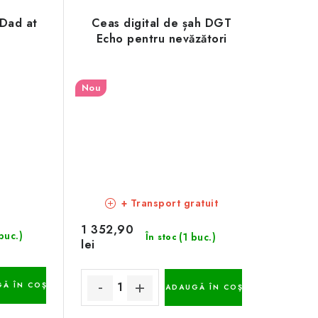
 Dad at
Ceas digital de șah DGT
Echo pentru nevăzători
Nou
+ Transport gratuit
1 352,90
buc.)
(1 buc.)
În stoc
lei
Ă ÎN COŞ
ADAUGĂ ÎN COŞ