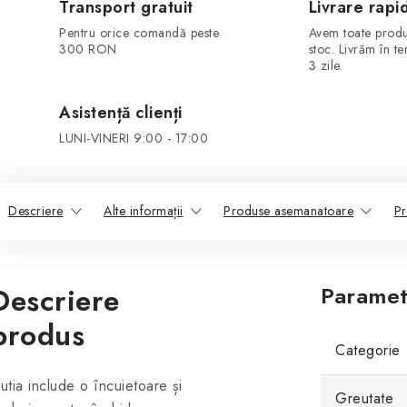
Transport gratuit
Livrare rapi
Pentru orice comandă peste
Avem toate produ
300 RON
stoc. Livrăm în t
3 zile.
Asistență clienți
LUNI-VINERI 9:00 - 17:00
Descriere
Alte informații
Produse asemanatoare
Pr
Descriere
Paramet
produs
Categorie
utia include o încuietoare și
Greutate