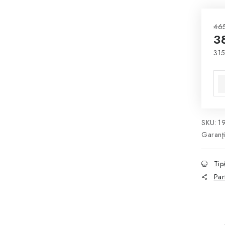
465
3
315
Eva
SKU:
1
Garanţ
Tip
Par