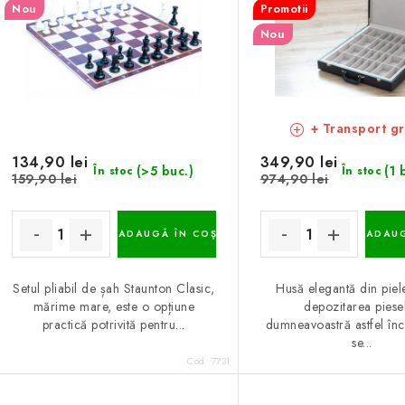
Nou
Promotii
Nou
+ Transport gr
134,90 lei
349,90 lei
(>5 buc.)
(1 
În stoc
În stoc
159,90 lei
974,90 lei
ADAUGĂ ÎN COŞ
ADAUG
Setul pliabil de șah Staunton Clasic,
Husă elegantă din piel
mărime mare, este o opțiune
depozitarea piese
practică potrivită pentru...
dumneavoastră astfel încâ
se...
Cod:
7731