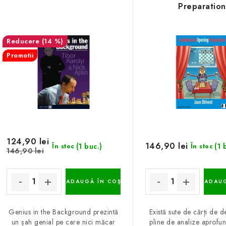
Preparation
(14 %)
Promotii
124,90 lei
146,90 lei
(1 buc.)
(1 
În stoc
În stoc
146,90 lei
ADAUGĂ ÎN COŞ
ADAUG
Genius in the Background prezintă
Există sute de cărți de 
un șah genial pe care nici măcar
pline de analize aprofun