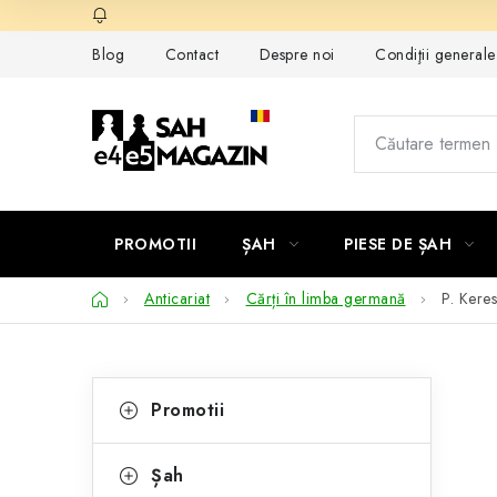
Treci
la
Blog
Contact
Despre noi
Condiţii general
conținut
PROMOTII
ȘAH
PIESE DE ȘAH
Acasă
Anticariat
Cărți în limba germană
P. Keres
B
C
Sari
Promotii
peste
a
a
categorii
t
r
Șah