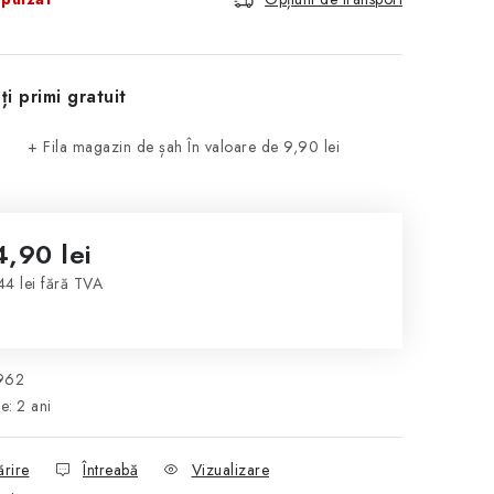
ți primi gratuit
+ Fila magazin de șah
În valoare de 9,90 lei
4,90 lei
44 lei fără TVA
luare preţ:
962
ie
:
2 ani
ărire
Întreabă
Vizualizare