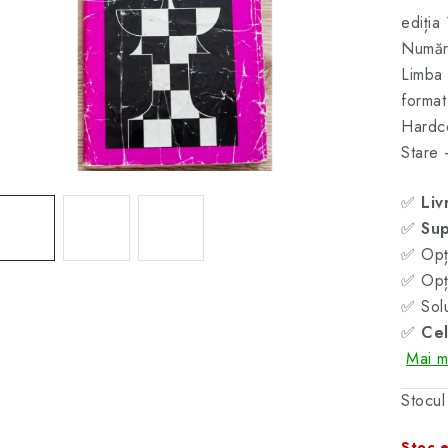
ediția
Număr
Limba
forma
Hardc
Stare 
✅
Liv
✅
Sup
✅ Opți
✅ Opți
✅ Solu
✅
Cel
Mai mu
Stocul
Stoc e