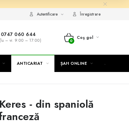
Autentificare
Înregistrare
0747 060 644
Coş gol
(lu – vi: 9:00 – 17:00)
COŞ
DE
ANTICARIAT
ȘAH ONLINE
MERCH ȘA
CUMPĂRĂTURI
 Keres - din spaniolă
 franceză