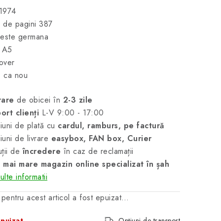
 1974
 de pagini 387
 este germana
t A5
over
- ca nou
rare
de obicei în
2-3 zile
ort clienți
L-V 9:00 - 17:00
uni de plată cu
cardul, ramburs, pe factură
uni de livrare
easybox, FAN box, Curier
ții de
încredere
în caz de reclamații
 mai mare magazin online specializat în șah
lte informatii
 pentru acest articol a fost epuizat…
puizat
Opțiuni de transport