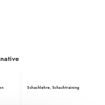
rnative
en
Schachlehre, Schachtraining
r