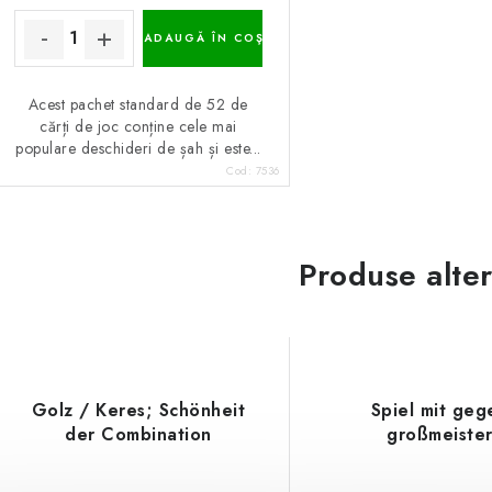
ADAUGĂ ÎN COŞ
Acest pachet standard de 52 de
cărți de joc conține cele mai
populare deschideri de șah și este...
Cod:
7536
Produse alte
Golz / Keres; Schönheit
Spiel mit geg
der Combination
großmeiste