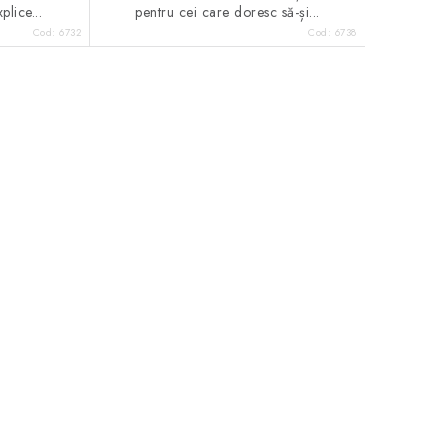
plice...
pentru cei care doresc să-și...
Cod:
6732
Cod:
6738