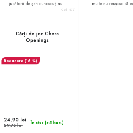
jucătorii de șah cunoscuți nu...
multe nu reușesc să ex
Cod:
6731
Cărți de joc Chess
Openings
(16 %)
24,90 lei
(>5 buc.)
În stoc
29,75 lei