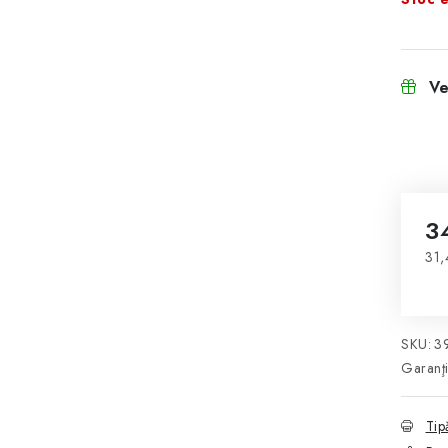
Ve
3
31,
Eva
SKU:
3
Garanţ
Tip