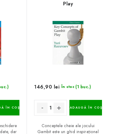
Play
146,90 lei
buc.)
(1 buc.)
În stoc
Ă ÎN COŞ
ADAUGĂ ÎN COŞ
deschidere
Conceptele cheie ale jocului
date, dar
Gambit este un ghid inspirațional