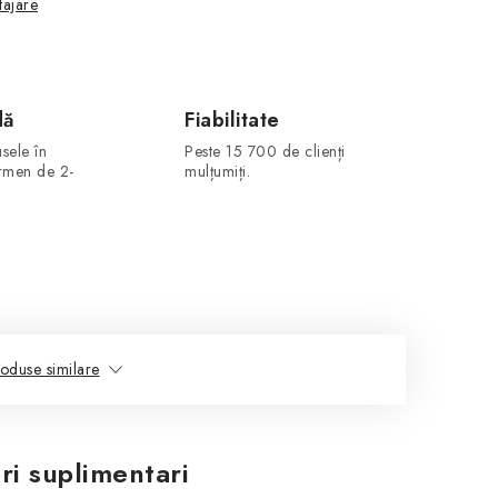
tajare
dă
Fiabilitate
sele în
Peste 15 700 de clienți
ermen de 2-
mulțumiți.
oduse similare
ri suplimentari