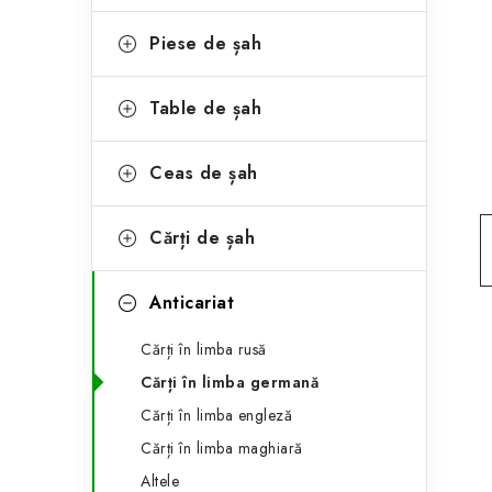
e
ă
g
Piese de șah
l
o
a
r
Table de șah
t
i
Ceas de șah
i
e
r
Cărți de șah
a
Anticariat
l
ă
Cărți în limba rusă
Cărți în limba germană
Cărți în limba engleză
Cărți în limba maghiară
Altele