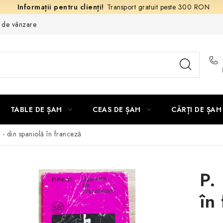
Transport gratuit peste 300 RON
e de vânzare
TABLE DE ȘAH
CEAS DE ȘAH
CĂRȚI DE ȘAH
 - din spaniolă în franceză
P.
în