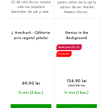
52 de cărți de joc conține
pentru cititori de la opt la
cele mai populare
optzeci de ani. Marele
deschideri de șah și este...
Maestru Murray...
J. Averbach - Călătorie
Genius in the
prin regatul șahului
Background
(14 %)
Promotii
124,90 lei
69,90 lei
146,90 lei
(3 buc.)
(1 buc.)
În stoc
În stoc