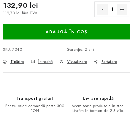
132,90 lei
119,73 lei fără TVA
Evaluare preţ:
ADAUGĂ ÎN COŞ
SKU:
7040
Garanţie
:
2 ani
Tipărire
Întreabă
Vizualizare
Partajare
Transport gratuit
Livrare rapidă
Pentru orice comandă peste 300
Avem toate produsele în stoc.
RON
Livrăm în termen de 2-3 zile.