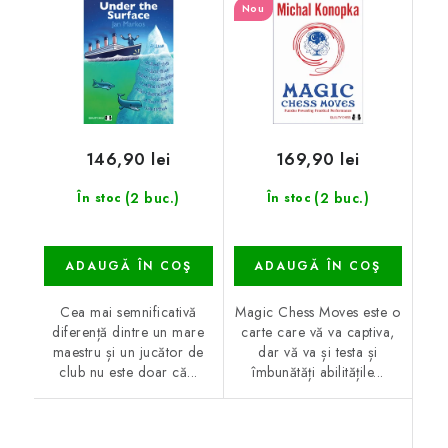
Nou
146,90 lei
169,90 lei
(2 buc.)
(2 buc.)
În stoc
În stoc
ADAUGĂ ÎN COŞ
ADAUGĂ ÎN COŞ
Cea mai semnificativă
Magic Chess Moves este o
diferență dintre un mare
carte care vă va captiva,
maestru și un jucător de
dar vă va și testa și
club nu este doar că...
îmbunătăți abilitățile...