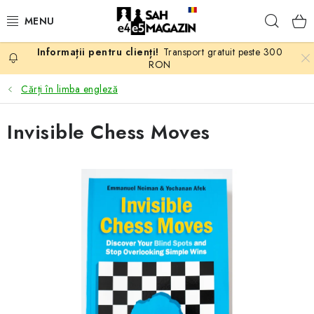
Treci
Căuta
la
conținut
Transport gratuit peste 300
PROMOTII
RON
Cărți în limba engleză
ȘAH
Invisible Chess Moves
PIESE DE ȘAH
TABLE DE ȘAH
CEAS DE ȘAH
CĂRȚI DE ȘAH
ANTICARIAT