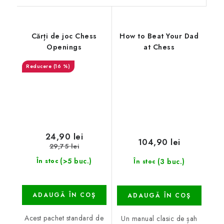
Cărți de joc Chess
How to Beat Your Dad
Openings
at Chess
(16 %)
24,90 lei
104,90 lei
29,75 lei
(>5 buc.)
(3 buc.)
În stoc
În stoc
ADAUGĂ ÎN COŞ
ADAUGĂ ÎN COŞ
Acest pachet standard de
Un manual clasic de șah