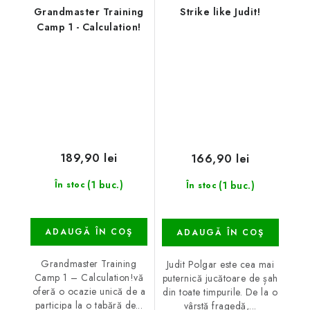
Grandmaster Training
Strike like Judit!
Camp 1 - Calculation!
189,90 lei
166,90 lei
(1 buc.)
(1 buc.)
În stoc
În stoc
ADAUGĂ ÎN COŞ
ADAUGĂ ÎN COŞ
Grandmaster Training
Judit Polgar este cea mai
Camp 1 – Calculation!vă
puternică jucătoare de șah
oferă o ocazie unică de a
din toate timpurile. De la o
participa la o tabără de...
vârstă fragedă,...