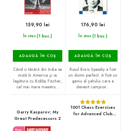
159,90 lei
176,90 lei
(1 buc.)
(1 buc.)
În stoc
În stoc
ADAUGĂ ÎN COŞ
ADAUGĂ ÎN COŞ
Când o tânără din India se
Rusul Boris Spassky a fost
mută în America și ia
un domn perfect. A fost un
legătura cu Bobby Fischer,
geniu al șahului care a
cel mai mare maestru...
devenit campion...
1001 Chess Exercises
Garry Kasparov; My
for Advanced Club
Great Predecessors 2
Players
Nou