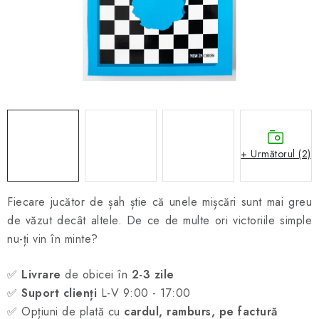
ȘAH ONLINE
MERCH ȘAH
CADOURI
Blog
Contact
Despre noi
Condiţii generale de vânzare
+ Următorul (2)
Fiecare jucător de șah știe că unele mișcări sunt mai greu
de văzut decât altele. De ce de multe ori victoriile simple
nu-ți vin în minte?
✅
Livrare
de obicei în
2-3 zile
✅
Suport clienți
L-V 9:00 - 17:00
✅ Opțiuni de plată cu
cardul, ramburs, pe factură