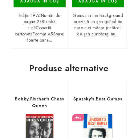
ADAUGĂ ÎN COŞ
ADAUGĂ ÎN COŞ
Ediție 1976Număr de
Genius in the Background
pagini 278Limba
prezintă un șah genial pe
rusăCopertă
care nici măcar jucătorii
cartonatăFormat A5Stare:
de șah cunoscuți nu...
foarte bună...
Produse alternative
Bobby Fischer's Chess
Spassky's Best Games
Queen
Nou