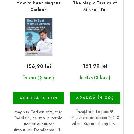
How to beat Magnus
The Magic Tactics of
Carlsen
Mikhail Tal
161,90 lei
156,90 lei
(3 buc.)
(2 buc.)
În stoc
În stoc
ADAUGĂ ÎN COŞ
ADAUGĂ ÎN COŞ
Învață din Legendă!
Magnus Carlsen este, fără
✅ Livrare de obicei în 2-3
îndoială, cel mai puternic
zile✅ Suport clienți L-V...
jucător al tuturor
timpurilor. Dominanța lui...