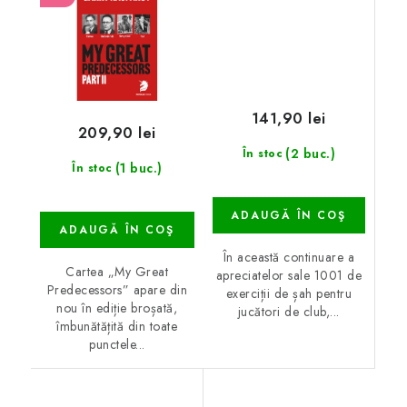
141,90 lei
209,90 lei
(2 buc.)
În stoc
(1 buc.)
În stoc
ADAUGĂ ÎN COŞ
ADAUGĂ ÎN COŞ
În această continuare a
Cartea „My Great
apreciatelor sale 1001 de
Predecessors” apare din
exerciții de șah pentru
nou în ediție broșată,
jucători de club,...
îmbunătățită din toate
punctele...