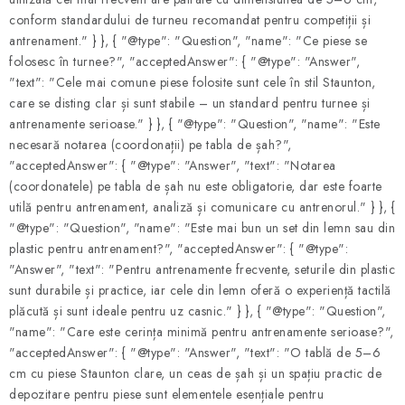
conform standardului de turneu recomandat pentru competiții și
antrenament." } }, { "@type": "Question", "name": "Ce piese se
folosesc în turnee?", "acceptedAnswer": { "@type": "Answer",
"text": "Cele mai comune piese folosite sunt cele în stil Staunton,
care se disting clar și sunt stabile – un standard pentru turnee și
antrenamente serioase." } }, { "@type": "Question", "name": "Este
necesară notarea (coordonații) pe tabla de șah?",
"acceptedAnswer": { "@type": "Answer", "text": "Notarea
(coordonatele) pe tabla de șah nu este obligatorie, dar este foarte
utilă pentru antrenament, analiză și comunicare cu antrenorul." } }, {
"@type": "Question", "name": "Este mai bun un set din lemn sau din
plastic pentru antrenament?", "acceptedAnswer": { "@type":
"Answer", "text": "Pentru antrenamente frecvente, seturile din plastic
sunt durabile și practice, iar cele din lemn oferă o experiență tactilă
plăcută și sunt ideale pentru uz casnic." } }, { "@type": "Question",
"name": "Care este cerința minimă pentru antrenamente serioase?",
"acceptedAnswer": { "@type": "Answer", "text": "O tablă de 5–6
cm cu piese Staunton clare, un ceas de șah și un spațiu practic de
depozitare pentru piese sunt elementele esențiale pentru