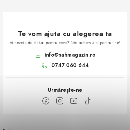
Te vom ajuta cu alegerea ta
Ai nevoie de sfaturi pentru ceva? Noi suntem aici pentru tine!
info
@
sahmagazin.ro
0747 060 644
S
u