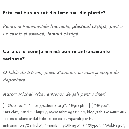
Este mai bun un set din lemn sau din plastic?
Pentru antrenamentele frecvente,
plasticul
câștigă, pentru
uz casnic și estetică,
lemnul
câștigă.
Care este cerința minimă pentru antrenamente
serioase?
O tablă de 5-6 cm, piese Staunton, un ceas și spațiu de
depozitare.
Autor
: Michal Vrba, antrenor de șah pentru tineri
{ "@context": "https://schema.org", "@graph": [ { "@type":
"Article", "@id": "https://www.sahmagazin.ro/blog/sahul-de-turneu-
-ce-este--standardul-fide--si-ce-sa-cumparati-pentru-
antrenament/#article", "mainEntityOfPage": { "@type": "WebPage",