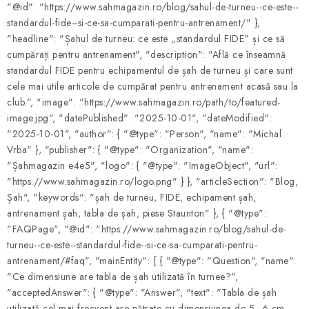
"@id": "https://www.sahmagazin.ro/blog/sahul-de-turneu--ce-este--
standardul-fide--si-ce-sa-cumparati-pentru-antrenament/" },
"headline": "Șahul de turneu: ce este „standardul FIDE” și ce să
cumpărați pentru antrenament", "description": "Află ce înseamnă
standardul FIDE pentru echipamentul de șah de turneu și care sunt
cele mai utile articole de cumpărat pentru antrenament acasă sau la
club.", "image": "https://www.sahmagazin.ro/path/to/featured-
image.jpg", "datePublished": "2025-10-01", "dateModified":
"2025-10-01", "author": { "@type": "Person", "name": "Michal
Vrba" }, "publisher": { "@type": "Organization", "name":
"Șahmagazin e4e5", "logo": { "@type": "ImageObject", "url":
"https://www.sahmagazin.ro/logo.png" } }, "articleSection": "Blog,
Șah", "keywords": "șah de turneu, FIDE, echipament șah,
antrenament șah, tabla de șah, piese Staunton" }, { "@type":
"FAQPage", "@id": "https://www.sahmagazin.ro/blog/sahul-de-
turneu--ce-este--standardul-fide--si-ce-sa-cumparati-pentru-
antrenament/#faq", "mainEntity": [ { "@type": "Question", "name":
"Ce dimensiune are tabla de șah utilizată în turnee?",
"acceptedAnswer": { "@type": "Answer", "text": "Tabla de șah
utilizată cel mai frecvent are pătrate cu dimensiunea de 5–6 cm,