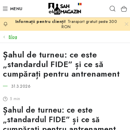
Treci
Căuta
la
conținut
Transport gratuit peste 300
PROMOTII
RON
Blog
ȘAH
Șahul de turneu: ce este
PIESE DE ȘAH
„standardul FIDE” și ce să
TABLE DE ȘAH
cumpărați pentru antrenament
CEAS DE ȘAH
31.3.2026
5 min
CĂRȚI DE ȘAH
Șahul de turneu: ce este
ANTICARIAT
„standardul FIDE” și ce să
cumpărați pentru antrenament