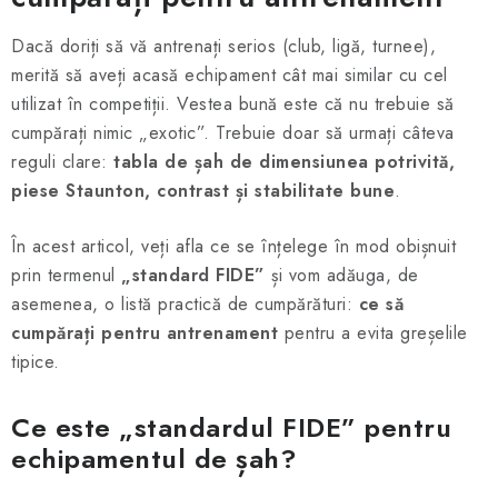
ȘAH ONLINE
Dacă doriți să vă antrenați serios (club, ligă, turnee),
MERCH ȘAH
merită să aveți acasă echipament cât mai similar cu cel
utilizat în competiții. Vestea bună este că nu trebuie să
CADOURI
cumpărați nimic „exotic”. Trebuie doar să urmați câteva
reguli clare:
tabla de șah de dimensiunea potrivită,
Blog
Contact
Despre noi
Condiţii generale de vânzare
piese Staunton, contrast și stabilitate bune
.
În acest articol, veți afla ce se înțelege în mod obișnuit
prin termenul
„standard FIDE”
și vom adăuga, de
asemenea, o listă practică de cumpărături:
ce să
cumpărați pentru antrenament
pentru a evita greșelile
tipice.
Ce este „standardul FIDE” pentru
echipamentul de șah?