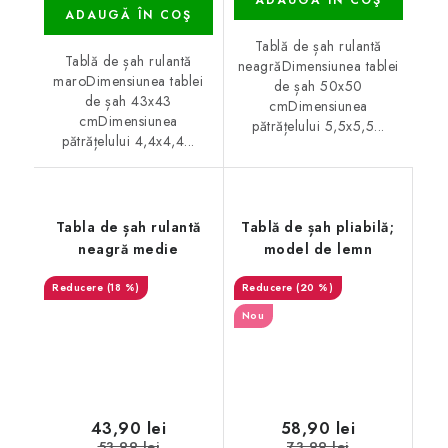
ADAUGĂ ÎN COŞ
Tablă de șah rulantă
Tablă de șah rulantă
neagrăDimensiunea tablei
maroDimensiunea tablei
de șah 50x50
de șah 43x43
cmDimensiunea
cmDimensiunea
pătrățelului 5,5x5,5...
pătrățelului 4,4x4,4...
Tabla de șah rulantă
Tablă de șah pliabilă;
neagră medie
model de lemn
(18 %)
(20 %)
Nou
43,90 lei
58,90 lei
53,99 lei
73,99 lei