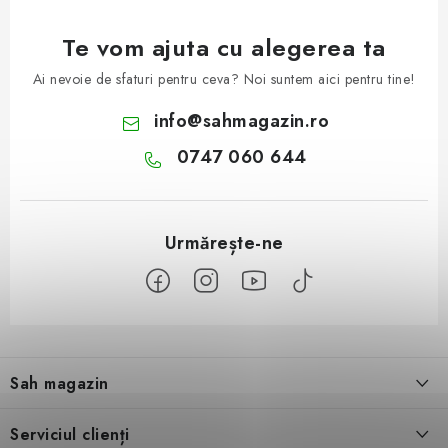
Te vom ajuta cu alegerea ta
Ai nevoie de sfaturi pentru ceva? Noi suntem aici pentru tine!
info
@
sahmagazin.ro
0747 060 644
S
u
Sah magazin
b
s
Despre noi
Serviciul clienți