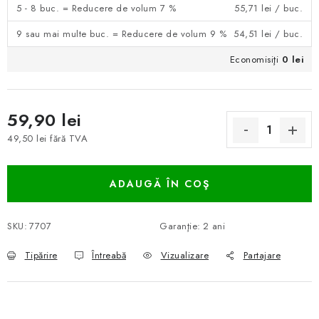
5 - 8 buc. = Reducere de volum 7 %
55,71 lei
/ buc.
9 sau mai multe buc. = Reducere de volum 9 %
54,51 lei
/ buc.
Economisiţi
0 lei
59,90 lei
49,50 lei fără TVA
Evaluare preţ:
ADAUGĂ ÎN COŞ
SKU:
7707
Garanţie
:
2 ani
Tipărire
Întreabă
Vizualizare
Partajare