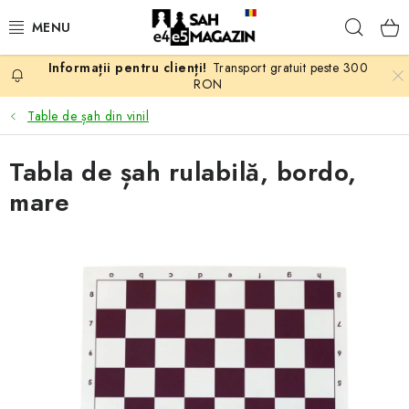
Treci
Căuta
la
conținut
Transport gratuit peste 300
PROMOTII
RON
Table de șah din vinil
ȘAH
Tabla de șah rulabilă, bordo,
PIESE DE ȘAH
mare
TABLE DE ȘAH
CEAS DE ȘAH
CĂRȚI DE ȘAH
ANTICARIAT