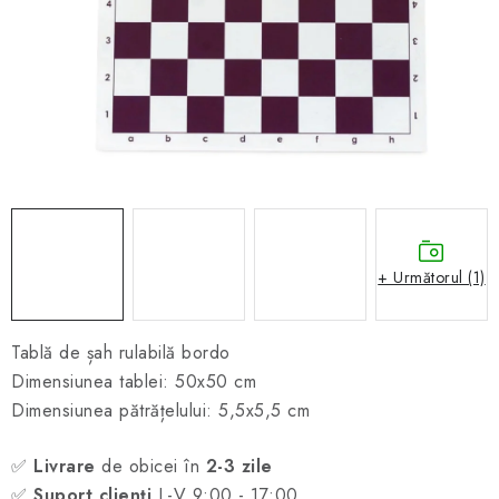
ȘAH ONLINE
MERCH ȘAH
CADOURI
Blog
Contact
Despre noi
Condiţii generale de vânzare
+ Următorul (1)
Tablă de șah rulabilă bordo
Dimensiunea tablei: 50x50 cm
Dimensiunea pătrățelului: 5,5x5,5 cm
✅
Livrare
de obicei în
2-3 zile
✅
Suport clienți
L-V 9:00 - 17:00