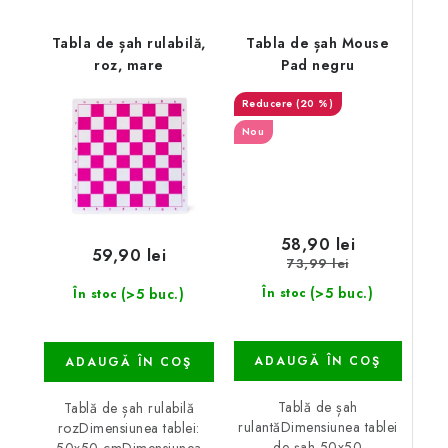
Tabla de șah rulabilă,
Tabla de șah Mouse
roz, mare
Pad negru
(20 %)
Nou
58,90 lei
59,90 lei
73,99 lei
(>5 buc.)
(>5 buc.)
În stoc
În stoc
ADAUGĂ ÎN COŞ
ADAUGĂ ÎN COŞ
Tablă de șah
Tablă de șah rulabilă
rulantăDimensiunea tablei
rozDimensiunea tablei:
de șah 50x50
50x50 cmDimensiunea