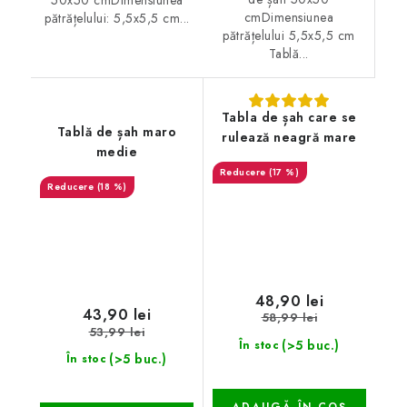
cmDimensiunea
pătrățelului: 5,5x5,5 cm...
pătrățelului 5,5x5,5 cm
Tablă...
Tabla de șah care se
Tablă de șah maro
rulează neagră mare
medie
(17 %)
(18 %)
48,90 lei
43,90 lei
58,99 lei
53,99 lei
(>5 buc.)
În stoc
(>5 buc.)
În stoc
ADAUGĂ ÎN COŞ