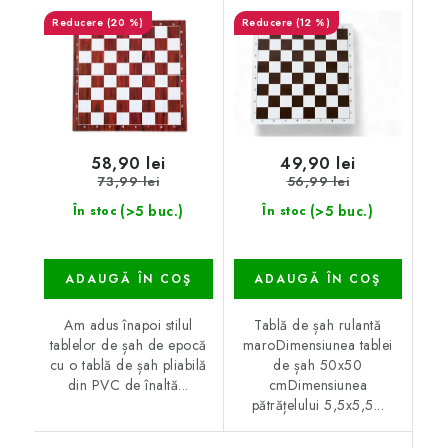
(20 %)
(12 %)
58,90 lei
49,90 lei
73,99 lei
56,99 lei
(>5 buc.)
(>5 buc.)
În stoc
În stoc
ADAUGĂ ÎN COŞ
ADAUGĂ ÎN COŞ
Am adus înapoi stilul
Tablă de șah rulantă
tablelor de șah de epocă
maroDimensiunea tablei
cu o tablă de șah pliabilă
de șah 50x50
din PVC de înaltă...
cmDimensiunea
pătrățelului 5,5x5,5...