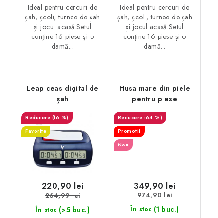
Ideal pentru cercuri de
Ideal pentru cercuri de
șah, școli, turnee de șah
șah, școli, turnee de șah
și jocul acasă.Setul
și jocul acasă.Setul
conține 16 piese și o
conține 16 piese și o
damă...
damă...
Leap ceas digital de
Husa mare din piele
șah
pentru piese
(16 %)
(64 %)
Favorite
Promotii
Nou
349,90 lei
220,90 lei
974,90 lei
264,99 lei
(1 buc.)
(>5 buc.)
În stoc
În stoc