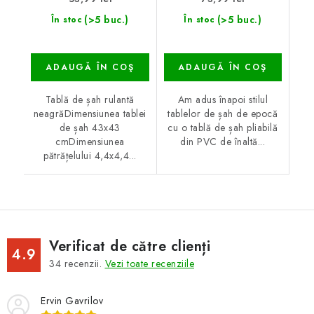
(>5 buc.)
(>5 buc.)
În stoc
În stoc
ADAUGĂ ÎN COŞ
ADAUGĂ ÎN COŞ
Tablă de șah rulantă
Am adus înapoi stilul
neagrăDimensiunea tablei
tablelor de șah de epocă
de șah 43x43
cu o tablă de șah pliabilă
cmDimensiunea
din PVC de înaltă...
pătrățelului 4,4x4,4...
Verificat de către clienți
4.9
34
recenzii.
Vezi toate recenziile
Ervin Gavrilov