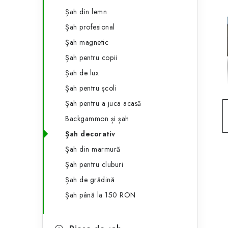
e
ă
Șah din lemn
g
l
Șah profesional
o
Șah magnetic
a
r
Șah pentru copii
t
i
Șah de lux
i
e
Șah pentru școli
r
Șah pentru a juca acasă
Backgammon și șah
a
Șah decorativ
l
Șah din marmură
ă
Șah pentru cluburi
Șah de grădină
Șah până la 150 RON