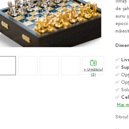
Intraț
de șah
auriu 
epocii
măiestr
Dimen
✅
Liv
✅
Sup
+ Următorul
✅ Opți
(3)
✅ Opți
✅ Solu
✅
Cel
Mai mu
Stocul