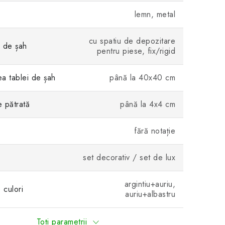
lemn, metal
cu spatiu de depozitare
i de șah
pentru piese, fix/rigid
a tablei de șah
până la 40x40 cm
 pătrată
până la 4x4 cm
fără notație
set decorativ / set de lux
argintiu+auriu,
culori
auriu+albastru
Toți parametrii