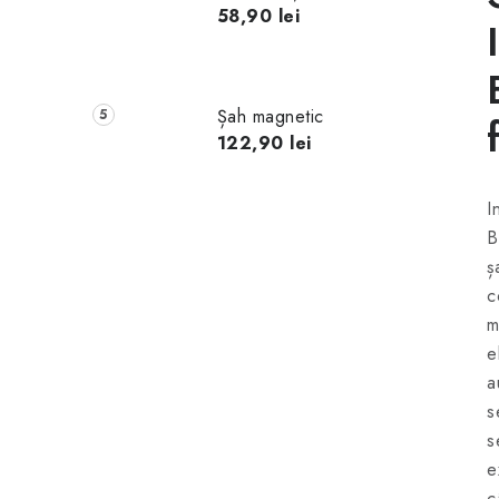
58,90 lei
Șah magnetic
122,90 lei
I
B
ș
c
m
e
a
s
s
e
c