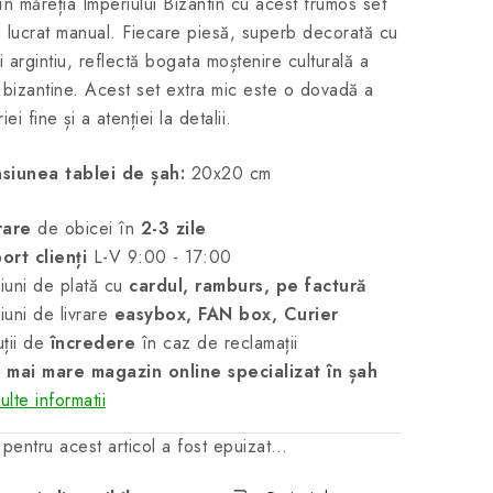
i în măreția Imperiului Bizantin cu acest frumos set
 lucrat manual. Fiecare piesă, superb decorată cu
și argintiu, reflectă bogata moștenire culturală a
 bizantine. Acest set extra mic este o dovadă a
iei fine și a atenției la detalii.
siunea tablei de șah:
20x20 cm
rare
de obicei în
2-3 zile
ort clienți
L-V 9:00 - 17:00
uni de plată cu
cardul, ramburs, pe factură
uni de livrare
easybox, FAN box, Curier
ții de
încredere
în caz de reclamații
 mai mare magazin online specializat în șah
lte informatii
 pentru acest articol a fost epuizat…