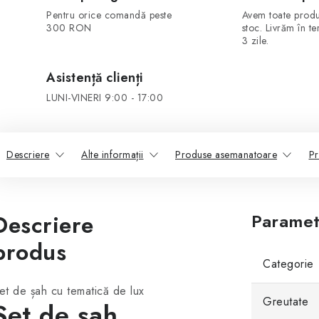
Pentru orice comandă peste
Avem toate produ
300 RON
stoc. Livrăm în t
3 zile.
Asistență clienți
LUNI-VINERI 9:00 - 17:00
Descriere
Alte informații
Produse asemanatoare
Pr
Descriere
Paramet
produs
Categorie
et de șah cu tematică de lux
Greutate
Set de șah