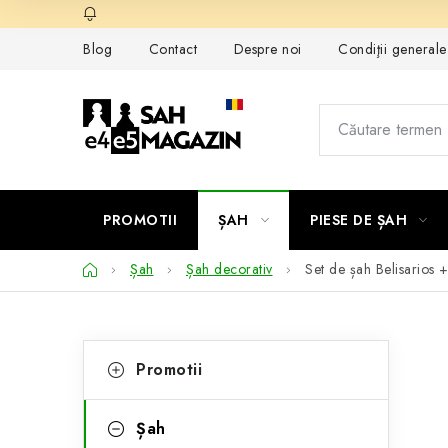
Treci
la
Blog
Contact
Despre noi
Condiţii general
conținut
PROMOTII
ȘAH
PIESE DE ȘAH
Acasă
Șah
Șah decorativ
Set de șah Belisarios
+
B
C
Sari
Promotii
peste
a
a
categorii
t
r
Șah