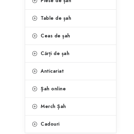
Piese de șah
Table de șah
Ceas de șah
Cărți de șah
Anticariat
Șah online
Merch Șah
Cadouri