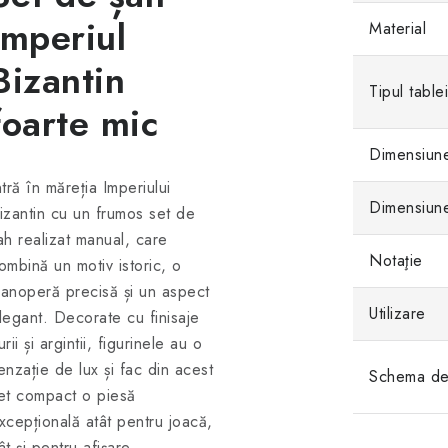
Imperiul
Material
Bizantin
Tipul table
foarte mic
Dimensiune
ntră în măreția Imperiului
Dimensiune
izantin cu un frumos set de
ah realizat manual, care
Notaţie
ombină un motiv istoric, o
anoperă precisă și un aspect
Utilizare
legant. Decorate cu finisaje
urii și argintii, figurinele au o
enzație de lux și fac din acest
Schema de 
et compact o piesă
xcepțională atât pentru joacă,
ât și pentru afișare.