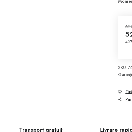
Momen
629
5
437
Eva
SKU:
7
Garanţ
Tip
Par
Transport gratuit
Livrare rapi