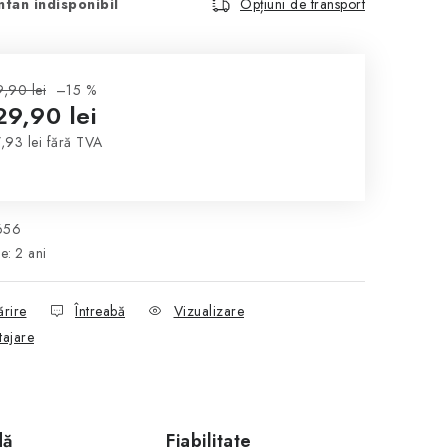
tan indisponibil
Opțiuni de transport
,90 lei
–15 %
29,90 lei
,93 lei fără TVA
luare preţ:
656
ie
:
2 ani
ărire
Întreabă
Vizualizare
tajare
dă
Fiabilitate