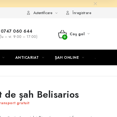
Autentificare
Înregistrare
0747 060 644
Coş gol
(lu – vi: 9:00 – 17:00)
COŞ
DE
ANTICARIAT
ȘAH ONLINE
MERCH ȘA
CUMPĂRĂTURI
t de șah Belisarios
ransport gratuit