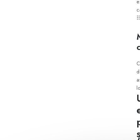
e
c
C
d
a
l