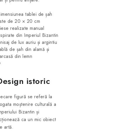
imensiunea tablei de șah
ste de 20 × 20 cm
iese realizate manual
nspirate din Imperiul Bizantin
inisaj de lux auriu și argintiu
ablă de șah din alamă și
arcasă din lemn
♔
Design istoric
iecare figură se referă la
ogata moștenire culturală a
mperiului Bizantin și
cționează ca un mic obiect
e artă.