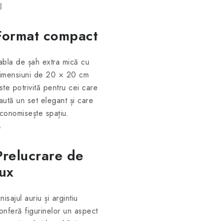
▣
Format compact
abla de șah extra mică cu
imensiuni de 20 × 20 cm
ste potrivită pentru cei care
aută un set elegant și care
conomisește spațiu.
♞
Prelucrare de
lux
inisajul auriu și argintiu
onferă figurinelor un aspect