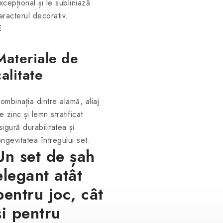
xcepțional și le subliniază
aracterul decorativ.
☷
Materiale de
calitate
ombinația dintre alamă, aliaj
e zinc și lemn stratificat
sigură durabilitatea și
ongevitatea întregului set.
Un set de șah
elegant atât
pentru joc, cât
și pentru