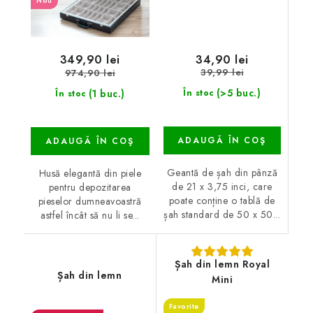
Nou
34,90 lei
349,90 lei
39,99 lei
974,90 lei
(>5 buc.)
(1 buc.)
În stoc
În stoc
ADAUGĂ ÎN COŞ
ADAUGĂ ÎN COŞ
Geantă de șah din pânză
Husă elegantă din piele
de 21 x 3,75 inci, care
pentru depozitarea
poate conține o tablă de
pieselor dumneavoastră
șah standard de 50 x 50...
astfel încât să nu li se...
Șah din lemn Royal
Șah din lemn
Mini
Favorite