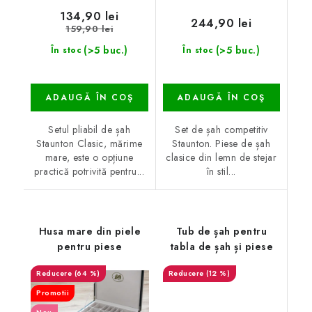
134,90 lei
244,90 lei
159,90 lei
(>5 buc.)
(>5 buc.)
În stoc
În stoc
ADAUGĂ ÎN COŞ
ADAUGĂ ÎN COŞ
Setul pliabil de șah
Set de șah competitiv
Staunton Clasic, mărime
Staunton. Piese de șah
mare, este o opțiune
clasice din lemn de stejar
practică potrivită pentru...
în stil...
Husa mare din piele
Tub de șah pentru
pentru piese
tabla de șah și piese
(64 %)
(12 %)
Promotii