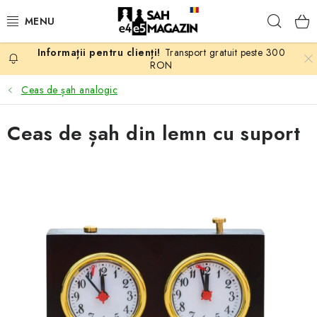
Treci
Căuta
la
conținut
Transport gratuit peste 300
PROMOTII
RON
Ceas de șah analogic
ȘAH
Ceas de șah din lemn cu suport
PIESE DE ȘAH
TABLE DE ȘAH
CEAS DE ȘAH
CĂRȚI DE ȘAH
ANTICARIAT