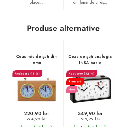
obicei...
din lemn de cireș...
Produse alternative
Ceas mic de șah din
Ceas de șah analogic
lemn
INSA basic
(19 %)
(32 %)
Promotii
Nou
220,90 lei
349,90 lei
274,99 lei
519,99 lei