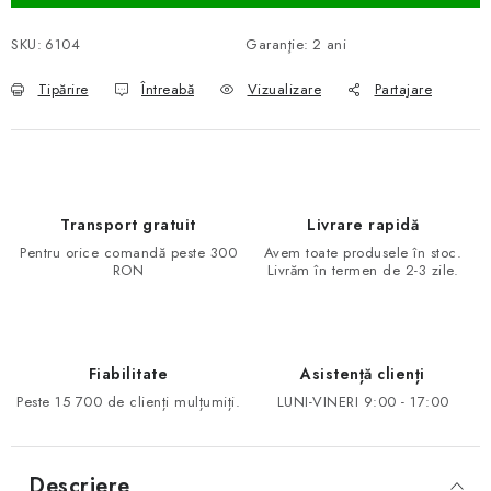
SKU:
6104
Garanţie
:
2 ani
Tipărire
Întreabă
Vizualizare
Partajare
Transport gratuit
Livrare rapidă
Pentru orice comandă peste 300
Avem toate produsele în stoc.
RON
Livrăm în termen de 2-3 zile.
Fiabilitate
Asistență clienți
Peste 15 700 de clienți mulțumiți.
LUNI-VINERI 9:00 - 17:00
Descriere