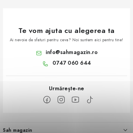
Te vom ajuta cu alegerea ta
Ai nevoie de sfaturi pentru ceva? Noi suntem aici pentru tine!
info
@
sahmagazin.ro
0747 060 644
S
u
Sah magazin