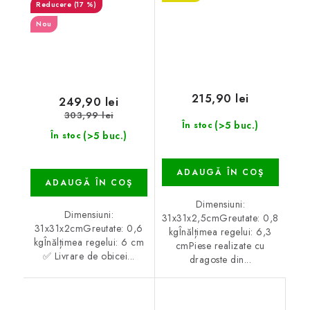
(17 %)
Nou
215,90 lei
249,90 lei
303,99 lei
(>5 buc.)
În stoc
(>5 buc.)
În stoc
ADAUGĂ ÎN COŞ
ADAUGĂ ÎN COŞ
Dimensiuni:
Dimensiuni:
31x31x2,5cmGreutate: 0,8
31x31x2cmGreutate: 0,6
kgÎnălțimea regelui: 6,3
kgÎnălțimea regelui: 6 cm
cmPiese realizate cu
✅ Livrare de obicei...
dragoste din...