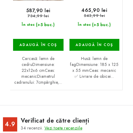
465,90 lei
587,90 lei
543,99 lei
734,99 lei
(>5 buc.)
(>5 buc.)
În stoc
În stoc
ADAUGĂ ÎN COŞ
ADAUGĂ ÎN COŞ
Husă: lemn de
Carcasă: lemn de
fagDimensiune: 185 x 125
cedruDimensiune:
x 55 mmCeas: mecanic
22x12x6 cmCeas:
✅ Livrare de obicei...
mecanicDiametrul
cadranului: 7cmpârghie,...
Verificat de către clienți
4.9
34
recenzii.
Vezi toate recenziile