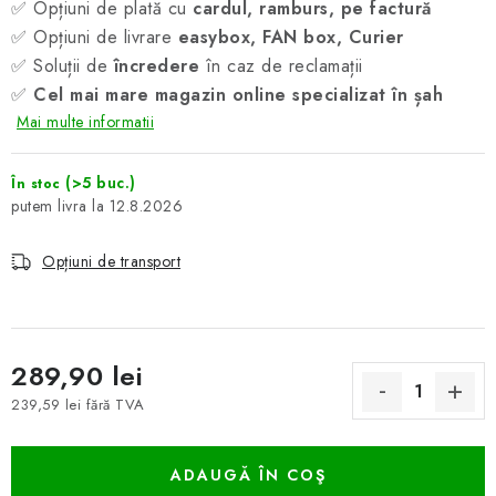
✅ Opțiuni de plată cu
cardul, ramburs, pe factură
✅ Opțiuni de livrare
easybox, FAN box, Curier
✅ Soluții de
încredere
în caz de reclamații
✅
Cel mai mare magazin online specializat în șah
Mai multe informatii
(>5 buc.)
În stoc
12.8.2026
Opțiuni de transport
289,90 lei
239,59 lei fără TVA
Evaluare preţ:
ADAUGĂ ÎN COŞ