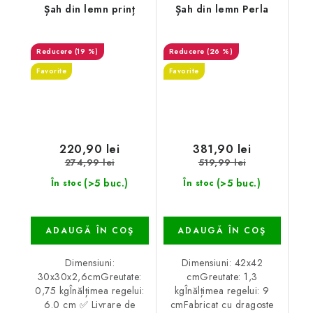
Șah din lemn prinț
Șah din lemn Perla
(19 %)
(26 %)
Favorite
Favorite
220,90 lei
381,90 lei
274,99 lei
519,99 lei
(>5 buc.)
(>5 buc.)
În stoc
În stoc
ADAUGĂ ÎN COŞ
ADAUGĂ ÎN COŞ
Dimensiuni:
Dimensiuni: 42x42
30x30x2,6cmGreutate:
cmGreutate: 1,3
0,75 kgÎnălțimea regelui:
kgÎnălțimea regelui: 9
6.0 cm ✅ Livrare de
cmFabricat cu dragoste