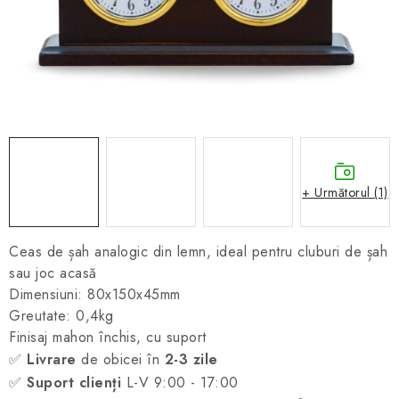
ȘAH ONLINE
MERCH ȘAH
CADOURI
Blog
Contact
Despre noi
Condiţii generale de vânzare
+ Următorul (1)
Ceas de șah analogic din lemn, ideal pentru cluburi de șah
sau joc acasă
Dimensiuni: 80x150x45mm
Greutate: 0,4kg
Finisaj mahon închis, cu suport
✅
Livrare
de obicei în
2-3 zile
✅
Suport clienți
L-V 9:00 - 17:00