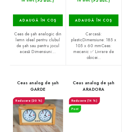
(>5 buc.)
(>5 buc.)
În stoc
În stoc
ADAUGĂ ÎN COŞ
ADAUGĂ ÎN COŞ
Ceas de șah analogic din
Carcasă:
lemn ideal pentru clubul
plasticDimensiune: 185 x
de șah sau pentru jocul
105 x 60 mmCeas:
acasă Dimensiuni:...
mecanic ✅ Livrare de
obicei...
Ceas analog de șah
Ceas analog de șah
GARDE
ARADORA
(20 %)
(14 %)
Pont