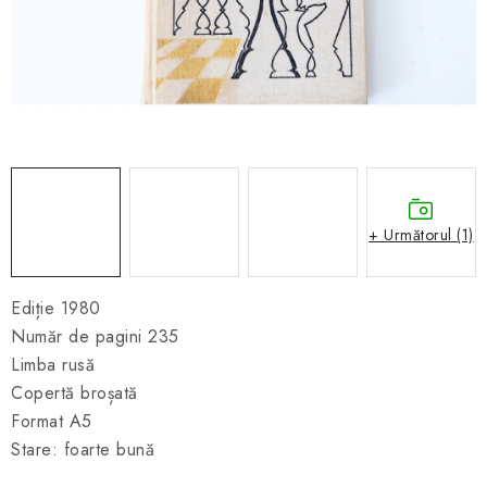
ȘAH ONLINE
MERCH ȘAH
CADOURI
Blog
Contact
Despre noi
Condiţii generale de vânzare
+ Următorul (1)
Ediție 1980
Număr de pagini 235
Limba rusă
Copertă broșată
Format A5
Stare: foarte bună