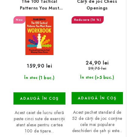
The 100 Tactical
Cărți de joc Chess
Patterns You Must
Openings
Know Workbook
Nou
(16 %)
24,90 lei
159,90 lei
29,75 lei
(>5 buc.)
(1 buc.)
În stoc
În stoc
ADAUGĂ ÎN COŞ
ADAUGĂ ÎN COŞ
Acest pachet standard de
Acest caiet de lucru oferă
52 de cărți de joc conține
peste cinci sute de exerciții
cele mai populare
atent alese pentru cartea
deschideri de șah și este...
100 de tipare...