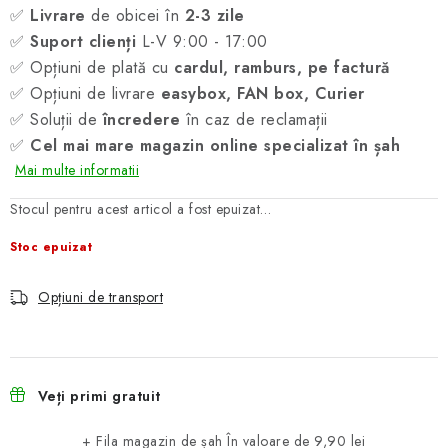
✅
Livrare
de obicei în
2-3 zile
✅
Suport clienți
L-V 9:00 - 17:00
✅ Opțiuni de plată cu
cardul, ramburs, pe factură
✅ Opțiuni de livrare
easybox, FAN box, Curier
✅ Soluții de
încredere
în caz de reclamații
✅
Cel mai mare magazin online specializat în șah
Mai multe informatii
Stocul pentru acest articol a fost epuizat…
Stoc epuizat
Opțiuni de transport
Veți primi gratuit
+ Fila magazin de șah
În valoare de 9,90 lei