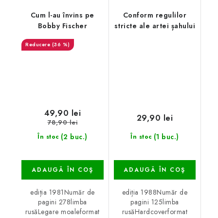
Cum l-au învins pe
Conform regulilor
Bobby Fischer
stricte ale artei șahului
(36 %)
49,90 lei
29,90 lei
78,90 lei
(2 buc.)
(1 buc.)
În stoc
În stoc
ADAUGĂ ÎN COŞ
ADAUGĂ ÎN COŞ
ediția 1981Număr de
ediția 1988Număr de
pagini 278limba
pagini 125limba
rusăLegare moaleformat
rusăHardcoverformat