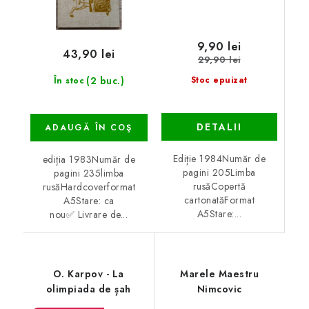
9,90 lei
43,90 lei
29,90 lei
(2 buc.)
Stoc epuizat
În stoc
DETALII
ADAUGĂ ÎN COŞ
Ediție 1984Număr de
ediția 1983Număr de
pagini 205Limba
pagini 235limba
rusăCopertă
rusăHardcoverformat
cartonatăFormat
A5Stare: ca
A5Stare:...
nou✅ Livrare de...
O. Karpov - La
Marele Maestru
olimpiada de șah
Nimcovic