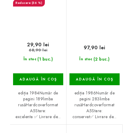
(56 %)
29,90 lei
97,90 lei
68,90 lei
(1 buc.)
(2 buc.)
În stoc
În stoc
ADAUGĂ ÎN COŞ
ADAUGĂ ÎN COŞ
ediția 1984Număr de
ediția 1986Număr de
pagini 189limba
pagini 283limba
rusăHardcoverformat
rusăHardcoverformat
A5Stare:
A5Stare:
excelenta ✅ Livrare de...
conservat✅ Livrare de...