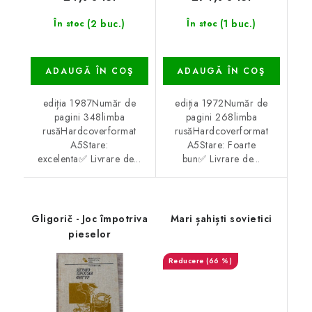
(2 buc.)
(1 buc.)
În stoc
În stoc
ADAUGĂ ÎN COŞ
ADAUGĂ ÎN COŞ
ediția 1987Număr de
ediția 1972Număr de
pagini 348limba
pagini 268limba
rusăHardcoverformat
rusăHardcoverformat
A5Stare:
A5Stare: Foarte
excelenta✅ Livrare de...
bun✅ Livrare de...
Gligorič - Joc împotriva
Mari șahiști sovietici
pieselor
(66 %)