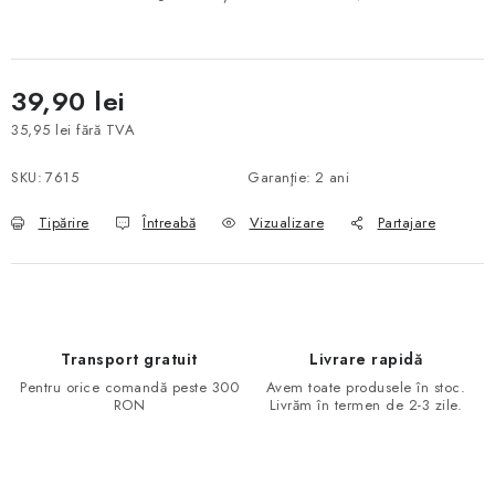
39,90 lei
35,95 lei fără TVA
Evaluare preţ:
SKU:
7615
Garanţie
:
2 ani
Tipărire
Întreabă
Vizualizare
Partajare
Transport gratuit
Livrare rapidă
Pentru orice comandă peste 300
Avem toate produsele în stoc.
RON
Livrăm în termen de 2-3 zile.