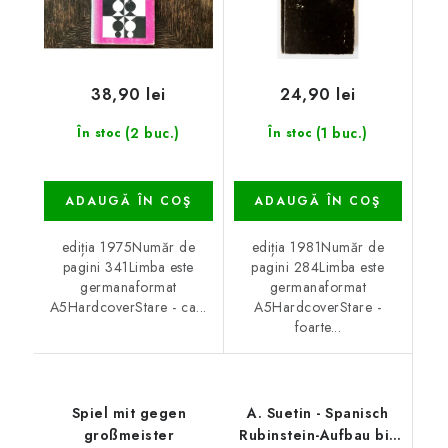
38,90 lei
24,90 lei
(2 buc.)
(1 buc.)
În stoc
În stoc
ADAUGĂ ÎN COŞ
ADAUGĂ ÎN COŞ
ediția 1975Număr de
ediția 1981Număr de
pagini 341Limba este
pagini 284Limba este
germanaformat
germanaformat
A5HardcoverStare - ca...
A5HardcoverStare -
foarte...
Spiel mit gegen
A. Suetin - Spanisch
großmeister
Rubinstein-Aufbau bis