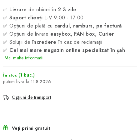
✅
Livrare
de obicei în
2-3 zile
✅
Suport clienți
L-V 9:00 - 17:00
✅ Opțiuni de plată cu
cardul, ramburs, pe factură
✅ Opțiuni de livrare
easybox, FAN box, Curier
✅ Soluții de
încredere
în caz de reclamații
✅
Cel mai mare magazin online specializat în șah
Mai multe informatii
(1 buc.)
În stoc
11.8.2026
Opțiuni de transport
Veți primi gratuit