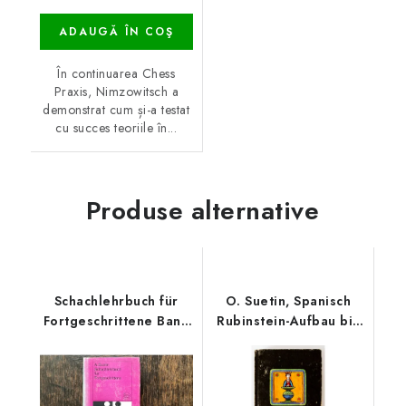
ADAUGĂ ÎN COŞ
În continuarea Chess
Praxis, Nimzowitsch a
demonstrat cum și-a testat
cu succes teoriile în...
Produse alternative
Schachlehrbuch für
O. Suetin, Spanisch
Fortgeschrittene Band
Rubinstein-Aufbau bis
3
Breyer-System