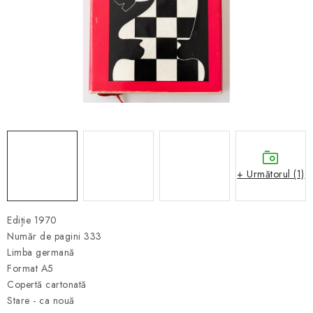
ȘAH ONLINE
MERCH ȘAH
CADOURI
Blog
Contact
Despre noi
Condiţii generale de vânzare
+ Următorul (1)
Ediție 1970
Număr de pagini 333
Limba germană
Format A5
Copertă cartonată
Stare - ca nouă