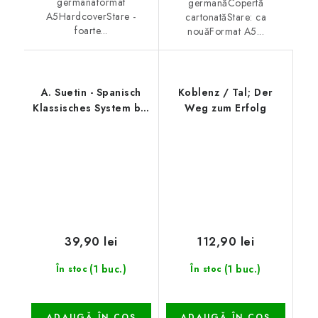
germanaformat
germanăCopertă
A5HardcoverStare -
cartonatăStare: ca
foarte...
nouăFormat A5...
A. Suetin - Spanisch
Koblenz / Tal; Der
Klassisches System bis
Weg zum Erfolg
Offene Verteidigung
39,90 lei
112,90 lei
(1 buc.)
(1 buc.)
În stoc
În stoc
ADAUGĂ ÎN COŞ
ADAUGĂ ÎN COŞ