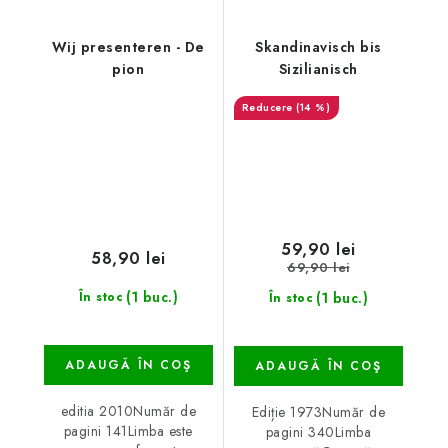
Wij presenteren - De
Skandinavisch bis
pion
Sizilianisch
(14 %)
59,90 lei
58,90 lei
69,90 lei
(1 buc.)
(1 buc.)
În stoc
În stoc
ADAUGĂ ÎN COŞ
ADAUGĂ ÎN COŞ
editia 2010Număr de
Ediție 1973Număr de
pagini 141Limba este
pagini 340Limba