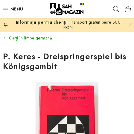
Treci
Căuta
la
conținut
Transport gratuit peste 300
PROMOTII
RON
Cărți în limba germană
ȘAH
P. Keres - Dreispringerspiel bis
PIESE DE ȘAH
Königsgambit
TABLE DE ȘAH
CEAS DE ȘAH
CĂRȚI DE ȘAH
ANTICARIAT