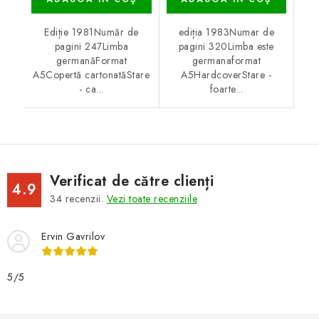
Ediție 1981Număr de
ediția 1983Numar de
pagini 247Limba
pagini 320Limba este
germanăFormat
germanaformat
A5Copertă cartonatăStare
A5HardcoverStare -
- ca...
foarte...
Verificat de către clienți
4.9
34
recenzii.
Vezi toate recenziile
Ervin Gavrilov
5/5