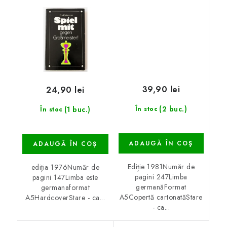
Breyer-System
39,90 lei
24,90 lei
(2 buc.)
(1 buc.)
În stoc
În stoc
ADAUGĂ ÎN COŞ
ADAUGĂ ÎN COŞ
Ediție 1981Număr de
ediția 1976Număr de
pagini 247Limba
pagini 147Limba este
germanăFormat
germanaformat
A5Copertă cartonatăStare
A5HardcoverStare - ca...
- ca...