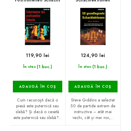
Positionellen Schachs
Schachlektionen
119,90 lei
124,90 lei
(1 buc.)
(1 buc.)
În stoc
În stoc
ADAUGĂ ÎN COŞ
ADAUGĂ ÎN COŞ
Cum recunoști dacă o
Steve Giddins a selectat
piesă este puternică sau
50 de partide extrem de
slabă? Și dacă o casetă
instructive – atât mai
este puternică sau slabă?...
vechi, cât și mai noi,...