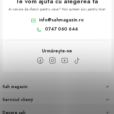
Te vom ajuta cu alegerea ta
Ai nevoie de sfaturi pentru ceva? Noi suntem aici pentru tine!
info
@
sahmagazin.ro
0747 060 644
S
u
Sah magazin
b
s
Despre noi
Serviciul clienți
o
l
Contact
Condiţii generale de vânzare
Despre șah