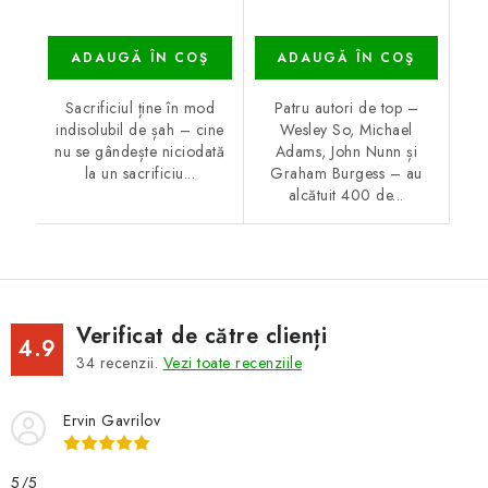
ADAUGĂ ÎN COŞ
ADAUGĂ ÎN COŞ
Sacrificiul ține în mod
Patru autori de top –
indisolubil de șah – cine
Wesley So, Michael
nu se gândește niciodată
Adams, John Nunn și
la un sacrificiu...
Graham Burgess – au
alcătuit 400 de...
Verificat de către clienți
4.9
34
recenzii.
Vezi toate recenziile
Ervin Gavrilov
5/5