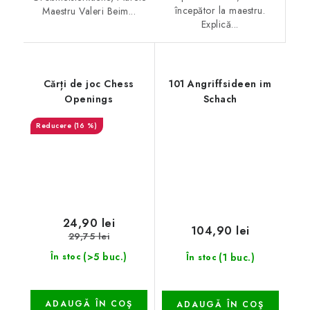
începător la maestru.
Maestru Valeri Beim...
Explică...
Cărți de joc Chess
101 Angriffsideen im
Openings
Schach
(16 %)
24,90 lei
104,90 lei
29,75 lei
(>5 buc.)
(1 buc.)
În stoc
În stoc
ADAUGĂ ÎN COŞ
ADAUGĂ ÎN COŞ