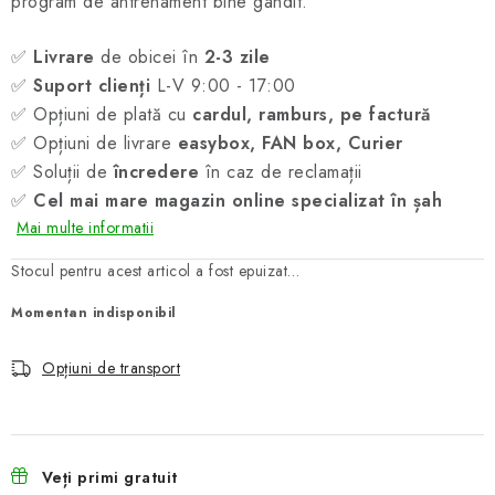
program de antrenament bine gândit.
✅
Livrare
de obicei în
2-3 zile
✅
Suport clienți
L-V 9:00 - 17:00
✅ Opțiuni de plată cu
cardul, ramburs, pe factură
✅ Opțiuni de livrare
easybox, FAN box, Curier
✅ Soluții de
încredere
în caz de reclamații
✅
Cel mai mare magazin online specializat în șah
Mai multe informatii
Stocul pentru acest articol a fost epuizat…
Momentan indisponibil
Opțiuni de transport
Veți primi gratuit