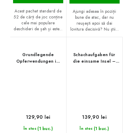
Acest pachet standard de
Ajungi adesea în poziții
52 de cărți de joc conține
bune de atac, dar nu
cele mai populare
reușești apoi să dai
deschideri de șah și este...
lovitura decisivă? Nu știi...
Grundlegende
Schachaufgaben für
Opferwendungen im
die einsame Insel –
Schach
Sammelband
129,90 lei
139,90 lei
(1 buc.)
(1 buc.)
În stoc
În stoc