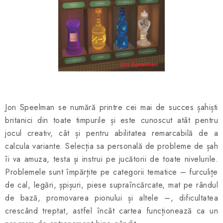
ȘAH ONLINE
MERCH ȘAH
CADOURI
Blog
Contact
Despre noi
Condiţii generale de vânzare
Jon Speelman se numără printre cei mai de succes șahiști
britanici din toate timpurile și este cunoscut atât pentru
jocul creativ, cât și pentru abilitatea remarcabilă de a
calcula variante. Selecția sa personală de probleme de șah
îi va amuza, testa și instrui pe jucătorii de toate nivelurile.
Problemele sunt împărțite pe categorii tematice – furculițe
de cal, legări, șpișuri, piese supraîncărcate, mat pe rândul
de bază, promovarea pionului și altele –, dificultatea
crescând treptat, astfel încât cartea funcționează ca un