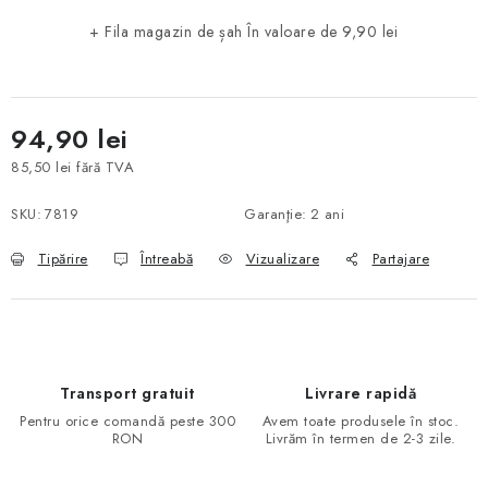
+ Fila magazin de șah
În valoare de 9,90 lei
94,90 lei
85,50 lei fără TVA
Evaluare preţ:
SKU:
7819
Garanţie
:
2 ani
Tipărire
Întreabă
Vizualizare
Partajare
Transport gratuit
Livrare rapidă
Pentru orice comandă peste 300
Avem toate produsele în stoc.
RON
Livrăm în termen de 2-3 zile.