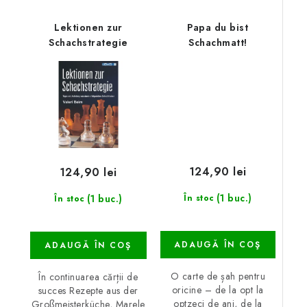
Lektionen zur
Papa du bist
Schachstrategie
Schachmatt!
124,90 lei
124,90 lei
(1 buc.)
(1 buc.)
În stoc
În stoc
ADAUGĂ ÎN COŞ
ADAUGĂ ÎN COŞ
O carte de șah pentru
În continuarea cărții de
oricine – de la opt la
succes Rezepte aus der
optzeci de ani, de la
Großmeisterküche, Marele