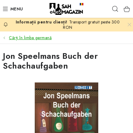
Treci
Căuta
la
conținut
Transport gratuit peste 300
PROMOTII
RON
Cărți în limba germană
ȘAH
Jon Speelmans Buch der
PIESE DE ȘAH
Schachaufgaben
TABLE DE ȘAH
CEAS DE ȘAH
CĂRȚI DE ȘAH
ANTICARIAT