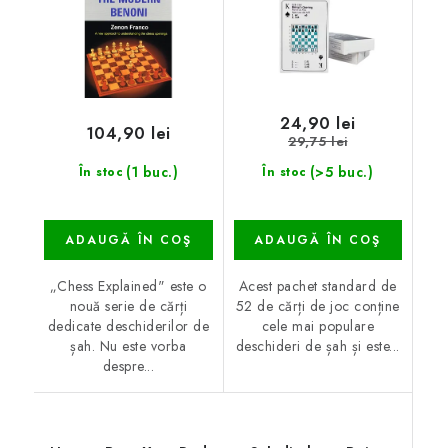
24,90 lei
104,90 lei
29,75 lei
(1 buc.)
(>5 buc.)
În stoc
În stoc
ADAUGĂ ÎN COŞ
ADAUGĂ ÎN COŞ
„Chess Explained" este o
Acest pachet standard de
nouă serie de cărți
52 de cărți de joc conține
dedicate deschiderilor de
cele mai populare
șah. Nu este vorba
deschideri de șah și este...
despre...