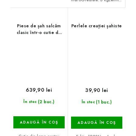
Piese de șah salcâm
Perlele creației șahiste
clasic într-o cutie de
lemn
639,90 lei
39,90 lei
(2 buc.)
(1 buc.)
În stoc
În stoc
ADAUGĂ ÎN COŞ
ADAUGĂ ÎN COŞ