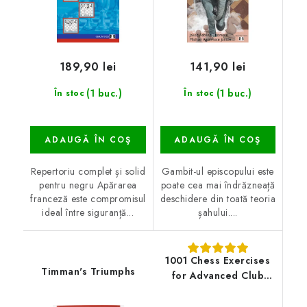
189,90 lei
141,90 lei
(1 buc.)
(1 buc.)
În stoc
În stoc
ADAUGĂ ÎN COŞ
ADAUGĂ ÎN COŞ
Repertoriu complet și solid
Gambit-ul episcopului este
pentru negru Apărarea
poate cea mai îndrăzneață
franceză este compromisul
deschidere din toată teoria
ideal între siguranță...
șahului....
1001 Chess Exercises
Timman's Triumphs
for Advanced Club
Players