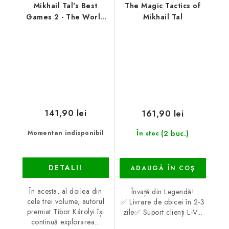
Mikhail Tal's Best
The Magic Tactics of
Games 2 - The World
Mikhail Tal
Champion
141,90 lei
161,90 lei
(2 buc.)
Momentan indisponibil
În stoc
DETALII
ADAUGĂ ÎN COŞ
În acesta, al doilea din
Învață din Legendă!
cele trei volume, autorul
✅ Livrare de obicei în 2-3
premiat Tibor Károlyi își
zile✅ Suport clienți L-V...
continuă explorarea...