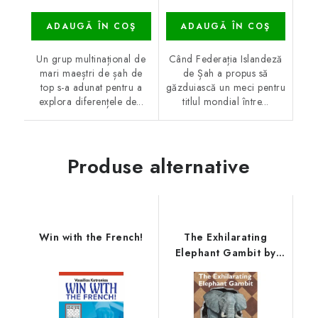
ADAUGĂ ÎN COŞ
ADAUGĂ ÎN COŞ
Un grup multinațional de
Când Federația Islandeză
mari maeștri de șah de
de Șah a propus să
top s-a adunat pentru a
găzduiască un meci pentru
explora diferențele de...
titlul mondial între...
Produse alternative
Win with the French!
The Exhilarating
Elephant Gambit by
Michael Agermose
Jensen and Jakob
Aabling-Thomsen