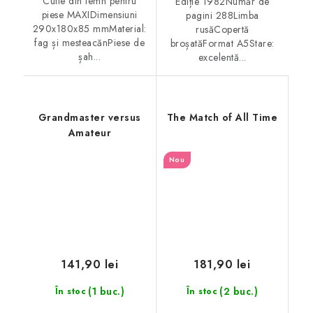
Cutie din lemn pentru
Ediție 1982Număr de
piese MAXIDimensiuni
pagini 288Limba
290x180x85 mmMaterial:
rusăCopertă
fag și mesteacănPiese de
broșatăFormat A5Stare:
șah...
excelentă...
Grandmaster versus
The Match of All Time
Amateur
Nou
141,90 lei
181,90 lei
(1 buc.)
(2 buc.)
În stoc
În stoc