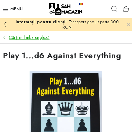
Treci
Căuta
la
conținut
Transport gratuit peste 300
PROMOTII
RON
Cărți în limba engleză
ȘAH
Play 1...d6 Against Everything
PIESE DE ȘAH
TABLE DE ȘAH
CEAS DE ȘAH
CĂRȚI DE ȘAH
ANTICARIAT