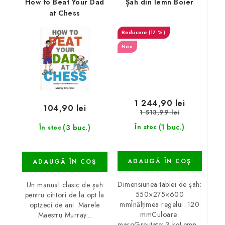
How to Beat Your Dad
Șah din lemn Boier
at Chess
(17 %)
Nou
1 244,90 lei
104,90 lei
1 513,99 lei
(1 buc.)
(3 buc.)
În stoc
În stoc
ADAUGĂ ÎN COŞ
ADAUGĂ ÎN COŞ
Dimensiunea tablei de șah:
Un manual clasic de șah
550×275×600
pentru cititori de la opt la
mmÎnălțimea regelui: 120
optzeci de ani. Marele
mmCuloare:
Maestru Murray...
maroGreutate: 3 kgLemn...