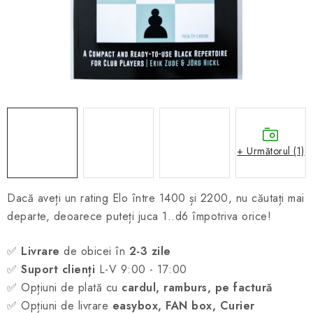
ȘAH ONLINE
MERCH ȘAH
CADOURI
Blog
Contact
Despre noi
Condiţii generale de vânzare
+ Următorul (1)
Dacă aveți un rating Elo între 1400 și 2200, nu căutați mai
departe, deoarece puteți juca 1..d6 împotriva orice!
✅
Livrare
de obicei în
2-3 zile
✅
Suport clienți
L-V 9:00 - 17:00
✅ Opțiuni de plată cu
cardul, ramburs, pe factură
✅ Opțiuni de livrare
easybox, FAN box, Curier