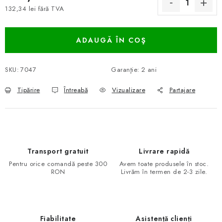
132,34 lei fără TVA
Evaluare preţ:
ADAUGĂ ÎN COŞ
SKU:
7047
Garanţie
:
2 ani
Tipărire
Întreabă
Vizualizare
Partajare
Transport gratuit
Livrare rapidă
Pentru orice comandă peste 300
Avem toate produsele în stoc.
RON
Livrăm în termen de 2-3 zile.
Fiabilitate
Asistență clienți