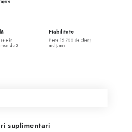
tajare
dă
Fiabilitate
sele în
Peste 15 700 de clienți
ermen de 2-
mulțumiți.
ri suplimentari