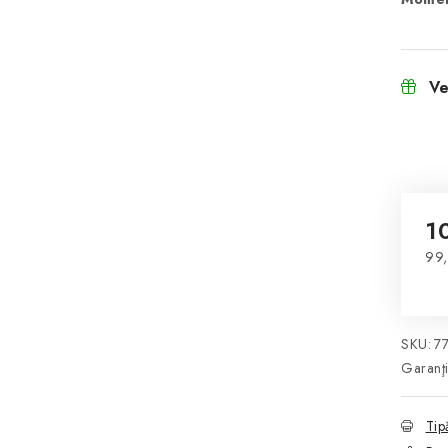
Ve
1
99,
Eva
SKU:
7
Garanţ
Tip