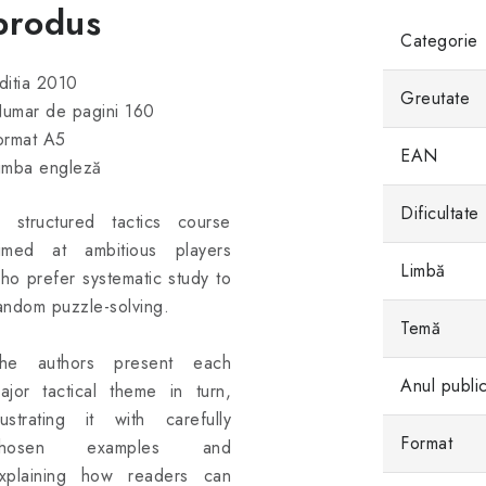
produs
Categorie
ditia 2010
Greutate
umar de pagini 160
ormat A5
EAN
imba engleză
Dificultate
 structured tactics course
imed at ambitious players
Limbă
ho prefer systematic study to
andom puzzle-solving.
Temă
he authors present each
Anul public
ajor tactical theme in turn,
llustrating it with carefully
Format
chosen examples and
xplaining how readers can