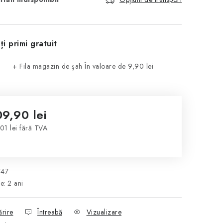
ți primi gratuit
+ Fila magazin de șah
În valoare de 9,90 lei
09,90 lei
01 lei fără TVA
luare preţ:
747
ie
:
2 ani
ărire
Întreabă
Vizualizare