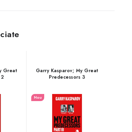
ciate
y Great
Garry Kasparov; My Great
 2
Predecessors 3
Nou