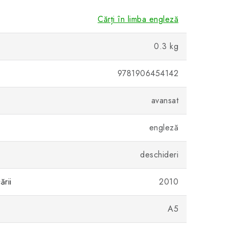
Cărți în limba engleză
0.3 kg
9781906454142
avansat
engleză
deschideri
ării
2010
A5