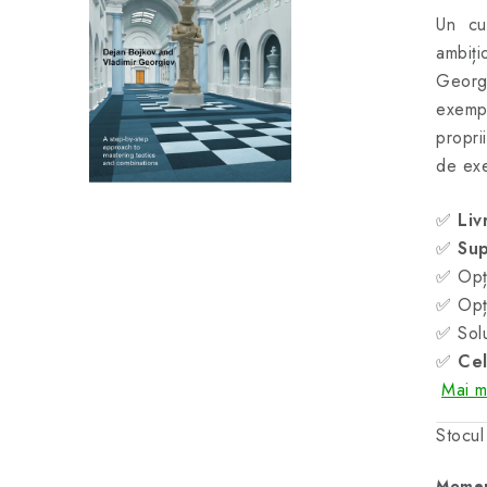
Un cur
ambiți
Georg
exempl
propri
de exer
✅
Liv
✅
Sup
✅ Opți
✅ Opți
✅ Solu
✅
Cel
Mai mu
Stocul
Momen