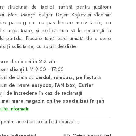
s structurat de tactică șahistă pentru jucătorii
oși. Marii Maeștri bulgari Dejan Bojkov și Vladimir
iev parcurg pas cu pas fiecare motiv tactic, cu
e inspiratoare, și explică cum să le recunoști în
ile partide. Fiecare temă este urmată de o serie
ciții solicitante, cu soluții detaliate.
rare
de obicei în
2-3 zile
ort clienți
L-V 9:00 - 17:00
uni de plată cu
cardul, ramburs, pe factură
uni de livrare
easybox, FAN box, Curier
ții de
încredere
în caz de reclamații
 mai mare magazin online specializat în șah
lte informatii
 pentru acest articol a fost epuizat…
tan indisponibil
Opțiuni de transport