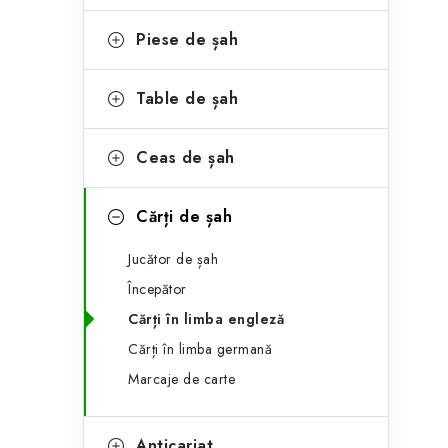
e
ă
g
Piese de șah
l
o
a
r
Table de șah
t
i
Ceas de șah
i
e
r
Cărți de șah
a
Jucător de șah
l
Începător
ă
Cărți în limba engleză
Cărți în limba germană
Marcaje de carte
Anticariat