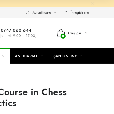
Autentificare
Înregistrare
0747 060 644
Coş gol
(lu – vi: 9:00 – 17:00)
COŞ
DE
ANTICARIAT
ȘAH ONLINE
MERCH ȘA
CUMPĂRĂTURI
Course in Chess
ctics