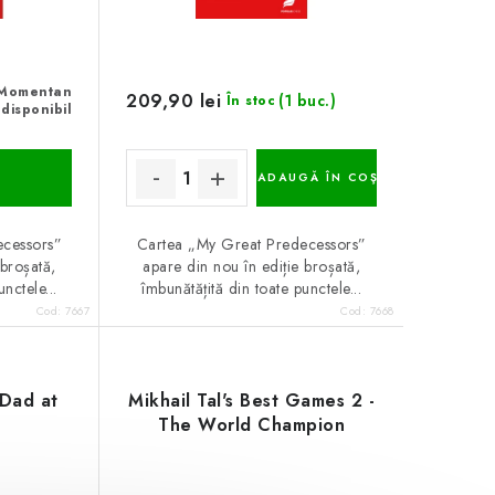
Momentan
209,90 lei
(1 buc.)
În stoc
ndisponibil
ADAUGĂ ÎN COŞ
ecessors”
Cartea „My Great Predecessors”
 broșată,
apare din nou în ediție broșată,
nctele...
îmbunătățită din toate punctele...
Cod:
7667
Cod:
7668
 Dad at
Mikhail Tal's Best Games 2 -
The World Champion