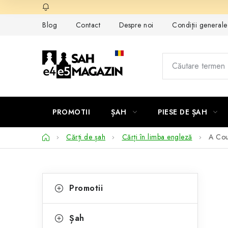
Treci
la
Blog
Contact
Despre noi
Condiţii general
conținut
PROMOTII
ȘAH
PIESE DE ȘAH
Acasă
Cărți de șah
Cărți în limba engleză
A Cou
B
C
Sari
Promotii
peste
a
a
categorii
t
r
Șah