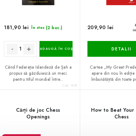
181,90 lei
209,90 lei
(2 buc.)
În stoc
i
DETALII
ADAUGĂ ÎN COŞ
Când Federația Islandeză de Șah a
Cartea „My Great Pred
propus să găzduiască un meci
apare din nou în ediție
pentru titlul mondial între...
îmbunătățită din toate pu
Cod:
7039
Cărți de joc Chess
How to Beat Your
Openings
Chess