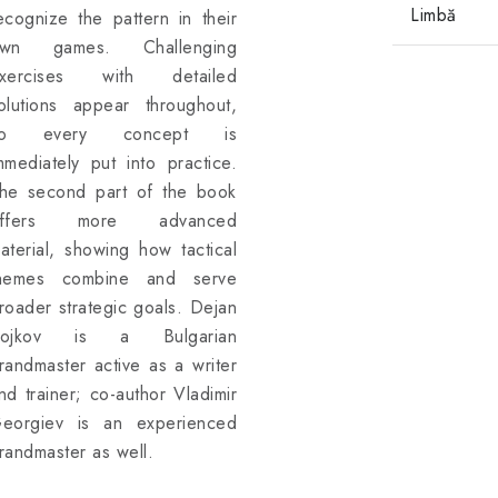
Limbă
ecognize the pattern in their
wn games. Challenging
xercises with detailed
olutions appear throughout,
so every concept is
mmediately put into practice.
he second part of the book
offers more advanced
aterial, showing how tactical
hemes combine and serve
roader strategic goals. Dejan
ojkov is a Bulgarian
randmaster active as a writer
nd trainer; co-author Vladimir
eorgiev is an experienced
randmaster as well.