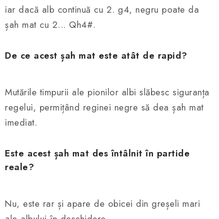
iar dacă alb continuă cu 2. g4, negru poate da
șah mat cu 2... Qh4#.
De ce acest șah mat este atât de rapid?
Mutările timpurii ale pionilor albi slăbesc siguranța
regelui, permițând reginei negre să dea șah mat
imediat.
Este acest șah mat des întâlnit în partide
reale?
Nu, este rar și apare de obicei din greșeli mari
ale albului în deschidere.