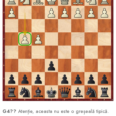
G4??
Atenție, aceasta nu este o greșeală tipică.