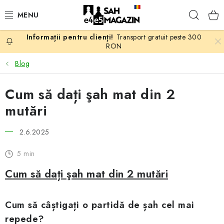
Treci
Căuta
la
conținut
Transport gratuit peste 300
PROMOTII
RON
Blog
ȘAH
Cum să dați şah mat din 2
PIESE DE ȘAH
mutări
TABLE DE ȘAH
2.6.2025
CEAS DE ȘAH
5 min
Cum să dați şah mat din 2 mutări
CĂRȚI DE ȘAH
ANTICARIAT
Cum să câștigați o partidă de șah cel mai
repede?