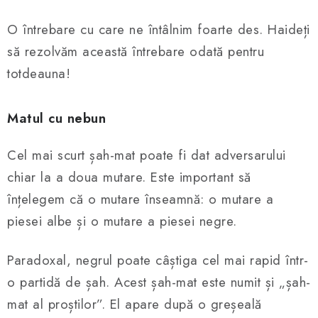
ȘAH ONLINE
O întrebare cu care ne întâlnim foarte des. Haideți
MERCH ȘAH
să rezolvăm această întrebare odată pentru
totdeauna!
CADOURI
Blog
Contact
Despre noi
Condiţii generale de vânzare
Matul cu nebun
Cel mai scurt șah-mat poate fi dat adversarului
chiar la a doua mutare. Este important să
înțelegem că o mutare înseamnă: o mutare a
piesei albe și o mutare a piesei negre.
Paradoxal, negrul poate câștiga cel mai rapid într-
o partidă de șah. Acest șah-mat este numit și „șah-
mat al proștilor”. El apare după o greșeală