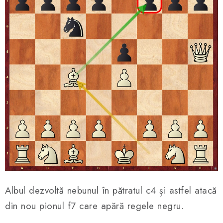
Albul dezvoltă nebunul în pătratul c4 și astfel atacă
din nou pionul f7 care apără regele negru.