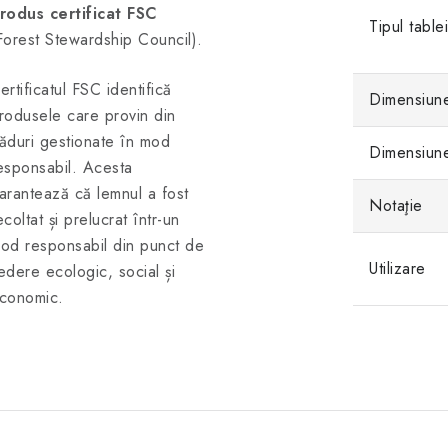
rodus certificat FSC
Tipul table
Forest Stewardship Council).
ertificatul FSC identifică
Dimensiune
rodusele care provin din
ăduri gestionate în mod
Dimensiune
esponsabil. Acesta
arantează că lemnul a fost
Notaţie
ecoltat și prelucrat într-un
od responsabil din punct de
Utilizare
edere ecologic, social și
conomic.