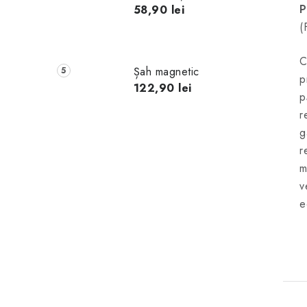
P
58,90 lei
(
C
Șah magnetic
p
122,90 lei
p
r
g
r
m
v
e