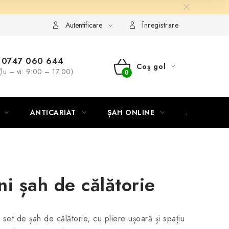
Autentificare
Înregistrare
0747 060 644
Coş gol
(lu – vi: 9:00 – 17:00)
COŞ
DE
ANTICARIAT
ȘAH ONLINE
MERCH ȘA
CUMPĂRĂTURI
ni șah de călătorie
 set de șah de călătorie, cu pliere ușoară și spațiu