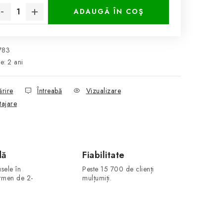
ADAUGĂ ÎN COŞ
783
ie
:
2 ani
ărire
Întreabă
Vizualizare
tajare
dă
Fiabilitate
sele în
Peste 15 700 de clienți
ermen de 2-
mulțumiți.