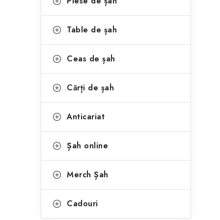
Piese de șah
Table de șah
Ceas de șah
Cărți de șah
Anticariat
Șah online
Merch Șah
Cadouri