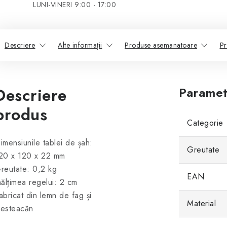
LUNI-VINERI 9:00 - 17:00
Descriere
Alte informații
Produse asemanatoare
Pr
Descriere
Paramet
produs
Categorie
imensiunile tablei de șah:
Greutate
20 x 120 x 22 mm
reutate: 0,2 kg
EAN
nălțimea regelui: 2 cm
abricat din lemn de fag și
Material
esteacăn