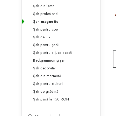
e
ă
Șah din lemn
g
l
Șah profesional
o
Șah magnetic
a
r
Șah pentru copii
t
i
Șah de lux
i
e
Șah pentru școli
r
Șah pentru a juca acasă
Backgammon și șah
a
Șah decorativ
l
Șah din marmură
ă
Șah pentru cluburi
Șah de grădină
Șah până la 150 RON