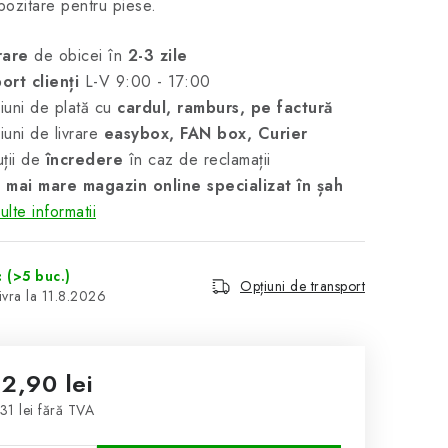
ozitare pentru piese.
rare
de obicei în
2-3 zile
ort clienți
L-V 9:00 - 17:00
uni de plată cu
cardul, ramburs, pe factură
uni de livrare
easybox, FAN box, Curier
ții de
încredere
în caz de reclamații
 mai mare magazin online specializat în șah
lte informatii
c
(>5 buc.)
Opțiuni de transport
11.8.2026
12,90 lei
31 lei fără TVA
luare preţ: