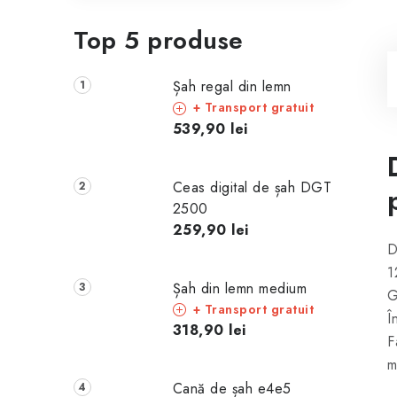
Top 5 produse
Șah regal din lemn
+ Transport gratuit
539,90 lei
Ceas digital de șah DGT
2500
259,90 lei
D
1
Șah din lemn medium
G
+ Transport gratuit
Î
318,90 lei
F
m
Cană de șah e4e5