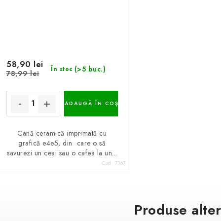
58,90 lei
(>5 buc.)
În stoc
78,99 lei
ADAUGĂ ÎN COŞ
Cană ceramică imprimată cu
grafică e4e5, din care o să
savurezi un ceai sau o cafea la un...
Cod:
7367
Produse alte