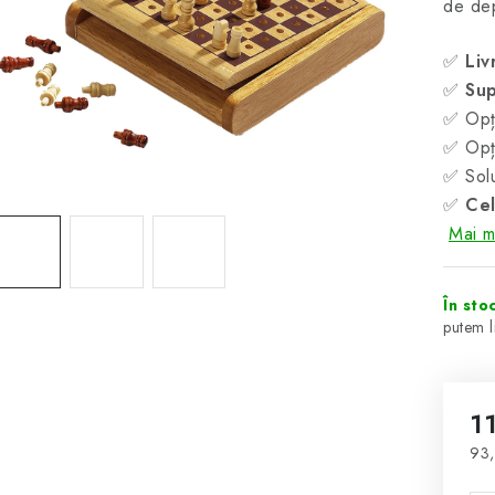
de dep
✅
Liv
✅
Sup
✅ Opți
✅ Opți
✅ Solu
✅
Cel
Mai mu
În sto
1
93,
Eva