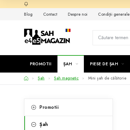
Treci
la
Blog
Contact
Despre noi
Condiţii general
conținut
PROMOTII
ȘAH
PIESE DE ȘAH
Acasă
Șah
Șah magnetic
Mini șah de călătorie
B
C
Sari
Promotii
peste
a
a
categorii
t
r
Șah