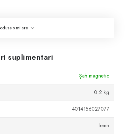
oduse similare
ri suplimentari
Șah magnetic
0.2 kg
4014156027077
lemn