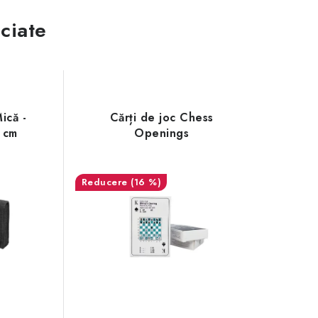
ciate
ică -
Cărți de joc Chess
 cm
Openings
(16 %)