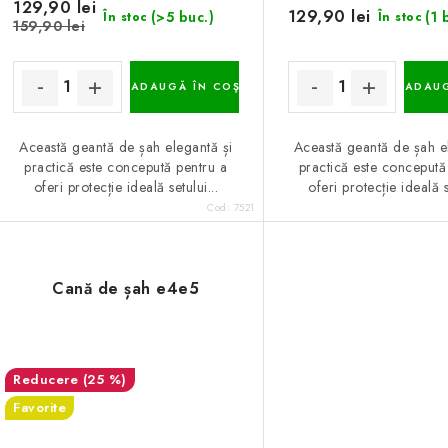
129,90 lei
129,90 lei
(>5 buc.)
(1 
În stoc
În stoc
159,90 lei
ADAUGĂ ÎN COŞ
ADAUG
Această geantă de șah elegantă și
Această geantă de șah e
practică este concepută pentru a
practică este concepută
oferi protecție ideală setului...
oferi protecție ideală s
Cod:
7521
Cană de șah e4e5
(25 %)
Favorite