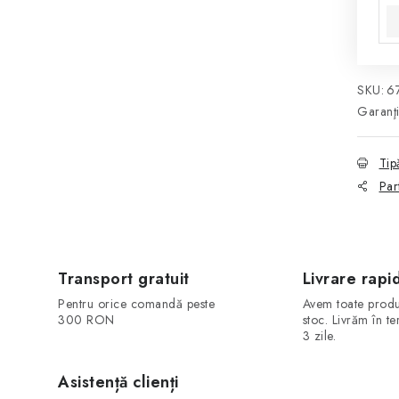
SKU:
6
Garanţ
Tip
Par
Transport gratuit
Livrare rapi
Pentru orice comandă peste
Avem toate produ
300 RON
stoc. Livrăm în t
3 zile.
Asistență clienți