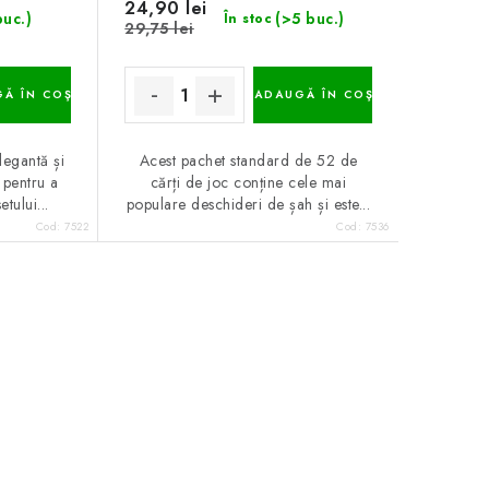
24,90 lei
buc.)
(>5 buc.)
În stoc
29,75 lei
Ă ÎN COŞ
ADAUGĂ ÎN COŞ
legantă și
Acest pachet standard de 52 de
 pentru a
cărți de joc conține cele mai
etului...
populare deschideri de șah și este...
Cod:
7522
Cod:
7536