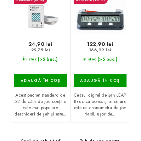
24,90 lei
122,90 lei
29,75 lei
166,99 lei
(>5 buc.)
(>5 buc.)
În stoc
În stoc
ADAUGĂ ÎN COŞ
ADAUGĂ ÎN COŞ
Acest pachet standard de
Ceasul digital de șah LEAP
52 de cărți de joc conține
Basic cu bonus și amânare
cele mai populare
este un cronometru de joc
deschideri de șah și este...
fiabil, ușor de...