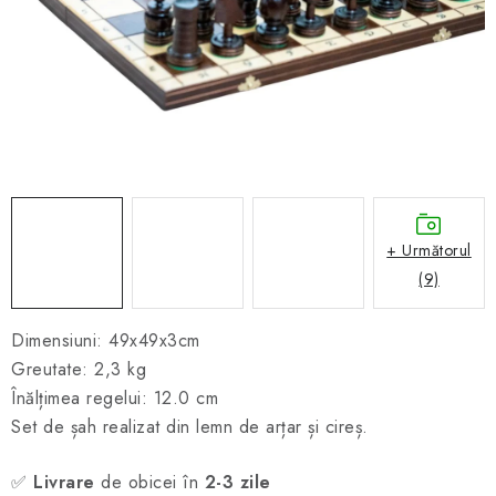
ȘAH ONLINE
MERCH ȘAH
CADOURI
Blog
Contact
Despre noi
Condiţii generale de vânzare
+ Următorul
(9)
Dimensiuni: 49x49x3cm
Greutate: 2,3 kg
Înălțimea regelui: 12.0 cm
Set de șah realizat din lemn de arțar și cireș.
✅
Livrare
de obicei în
2-3 zile