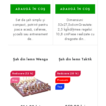
ADAUGĂ ÎN COŞ
ADAUGĂ ÎN COŞ
Set de șah simplu și
Dimensiuni:
compact, potrivit pentru
52x27,5x6cmGreutate:
joaca acasă, cafenea,
2,5 kgÎnălțimea regelui:
școală sau antrenament
10,8 cmPiese realizate cu
de...
dragoste din...
Șah din lemn Wenga
Șah din lemn Taktik
(12 %)
(35 %)
Nou
Promotii
Top