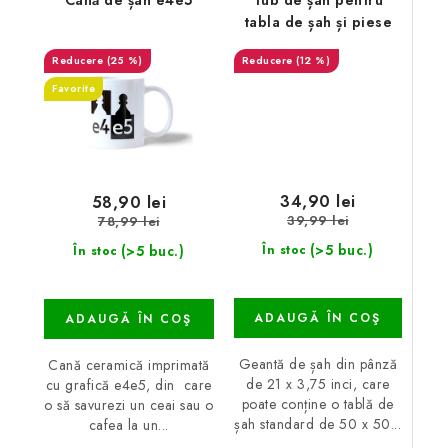
Cană de șah e4e5
Tub de șah pentru
tabla de șah și piese
(25 %)
(12 %)
Favorite
34,90 lei
58,90 lei
39,99 lei
78,99 lei
(>5 buc.)
(>5 buc.)
În stoc
În stoc
ADAUGĂ ÎN COŞ
ADAUGĂ ÎN COŞ
Geantă de șah din pânză
Cană ceramică imprimată
de 21 x 3,75 inci, care
cu grafică e4e5, din care
poate conține o tablă de
o să savurezi un ceai sau o
șah standard de 50 x 50...
cafea la un...