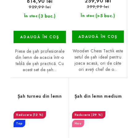
259,90 lei
814,90 lei
399,99 lei
929,99 lei
(>5 buc.)
(3 buc.)
În stoc
În stoc
ADAUGĂ ÎN COŞ
ADAUGĂ ÎN COŞ
Wooden Chess Tactik este
Piese de șah profesionale
setul de șah ideal pentru
din lemn de acacia într-o
joaca acasă, ori de câte
tablă de șah practică. Cu
ori aveți chef de o...
acest set de șah...
Șah turneu din lemn
Șah din lemn medium
(12 %)
(29 %)
Top
Nou