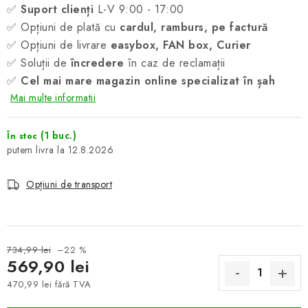
✅
Suport clienți
L-V 9:00 - 17:00
✅ Opțiuni de plată cu
cardul, ramburs, pe factură
✅ Opțiuni de livrare
easybox, FAN box, Curier
✅ Soluții de
încredere
în caz de reclamații
✅
Cel mai mare magazin online specializat în șah
Mai multe informatii
(1 buc.)
În stoc
12.8.2026
Opțiuni de transport
734,99 lei
–22 %
569,90 lei
470,99 lei fără TVA
Evaluare preţ: