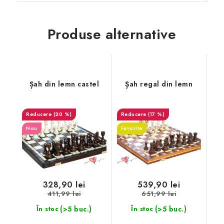
Produse alternative
Șah din lemn castel
Șah regal din lemn
(20 %)
(17 %)
Nou
Favorite
328,90 lei
539,90 lei
411,99 lei
651,99 lei
(>5 buc.)
(>5 buc.)
În stoc
În stoc