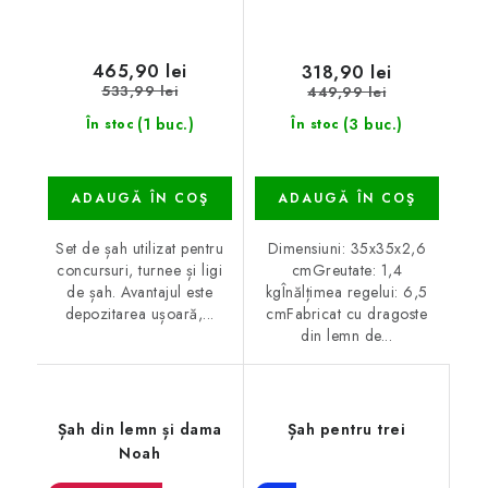
465,90 lei
318,90 lei
533,99 lei
449,99 lei
(1 buc.)
(3 buc.)
În stoc
În stoc
ADAUGĂ ÎN COŞ
ADAUGĂ ÎN COŞ
Set de șah utilizat pentru
Dimensiuni: 35x35x2,6
concursuri, turnee și ligi
cmGreutate: 1,4
de șah. Avantajul este
kgÎnălțimea regelui: 6,5
depozitarea ușoară,...
cmFabricat cu dragoste
din lemn de...
Șah din lemn și dama
Șah pentru trei
Noah