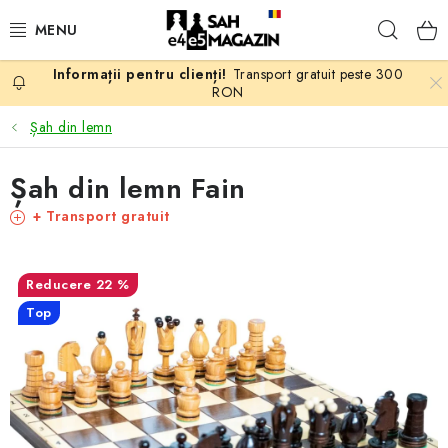
Treci
Căuta
la
conținut
Transport gratuit peste 300
PROMOTII
RON
Șah din lemn
ȘAH
Șah din lemn Fain
PIESE DE ȘAH
+ Transport gratuit
TABLE DE ȘAH
22 %
CEAS DE ȘAH
Top
CĂRȚI DE ȘAH
ANTICARIAT