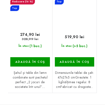
(16 %)
Top
Top
274,90 lei
519,90 lei
328,99 lei
(1 buc.)
(>5 buc.)
În stoc
În stoc
ADAUGĂ ÎN COŞ
ADAUGĂ ÎN COŞ
Șahul și table din lemn
Dimensiunile tablei de șah:
combinate sunt pachetul
47x27x5 cmGreutate: 1
perfect „2 jocuri de
kgÎnălțimea regelui: 8
societate într-unul”....
cmFabricat cu dragoste...