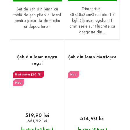
Dimensiuni:
Set de șah din lemn cu
48x48x3cmGreutate: 1,7
tablă de șah pliabilă. Ideal
kgÎnălțimea regelui: 11
pentru jocuri la domiciliu
cmPiesele sunt lucrate cu
și depozitare...
dragoste din...
Șah din lemn negru
Șah din lemn Matrioșca
regal
(20 %)
Nou
Nou
519,90 lei
514,90 lei
651,99 lei
(>5 buc.)
(5 buc.)
În stoc
În stoc