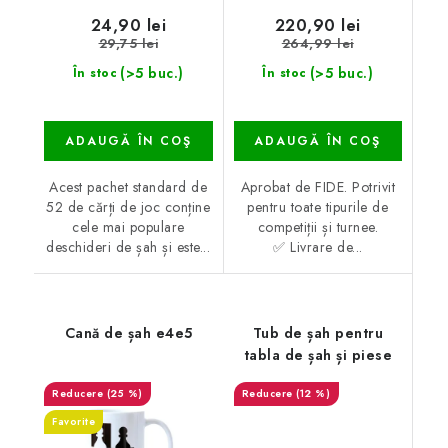
24,90 lei
220,90 lei
29,75 lei
264,99 lei
(>5 buc.)
(>5 buc.)
În stoc
În stoc
ADAUGĂ ÎN COŞ
ADAUGĂ ÎN COŞ
Acest pachet standard de
Aprobat de FIDE. Potrivit
52 de cărți de joc conține
pentru toate tipurile de
cele mai populare
competiții și turnee.
deschideri de șah și este...
✅ Livrare de...
Cană de șah e4e5
Tub de șah pentru
tabla de șah și piese
(25 %)
(12 %)
Favorite