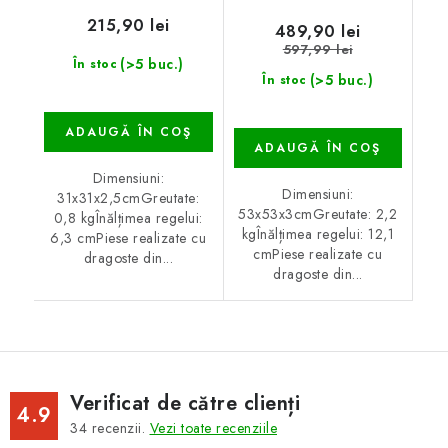
215,90 lei
489,90 lei
597,99 lei
(>5 buc.)
În stoc
(>5 buc.)
În stoc
ADAUGĂ ÎN COŞ
ADAUGĂ ÎN COŞ
Dimensiuni:
Dimensiuni:
31x31x2,5cmGreutate:
53x53x3cmGreutate: 2,2
0,8 kgÎnălțimea regelui:
kgÎnălțimea regelui: 12,1
6,3 cmPiese realizate cu
cmPiese realizate cu
dragoste din...
dragoste din...
Verificat de către clienți
4.9
34
recenzii.
Vezi toate recenziile