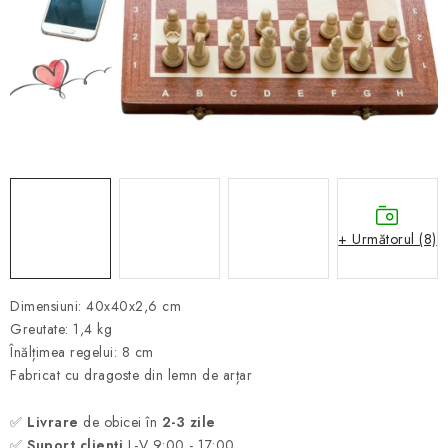
ȘAH ONLINE
MERCH ȘAH
CADOURI
Blog
Contact
Despre noi
Condiţii generale de vânzare
+ Următorul (8)
Dimensiuni: 40x40x2,6 cm
Greutate: 1,4 kg
Înălțimea regelui: 8 cm
Fabricat cu dragoste din lemn de arțar
✅
Livrare
de obicei în
2-3 zile
✅
Suport clienți
L-V 9:00 - 17:00