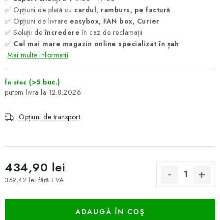
✅ Opțiuni de plată cu
cardul, ramburs, pe factură
✅ Opțiuni de livrare
easybox, FAN box, Curier
✅ Soluții de
încredere
în caz de reclamații
✅
Cel mai mare magazin online specializat în șah
Mai multe informatii
(>5 buc.)
În stoc
12.8.2026
Opțiuni de transport
434,90 lei
359,42 lei fără TVA
Evaluare preţ:
ADAUGĂ ÎN COŞ