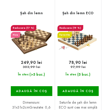
Șah din lemn
Șah din lemn ECO
(17 %)
(19 %)
Nou
Favorite
249,90 lei
78,90 lei
303,99 lei
97,99 lei
(>5 buc.)
(5 buc.)
În stoc
În stoc
ADAUGĂ ÎN COŞ
ADAUGĂ ÎN COŞ
Dimensiuni:
Seturile de șah din lemn
31x31x2cmGreutate: 0,6
ECO sunt cea mai simplă