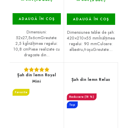
ADAUGĂ ÎN COŞ
ADAUGĂ ÎN COŞ
Dimensiuni:
Dimensiunea tablei de șah:
52x27,5x6cmGreutate:
420×210×55 mmÎnălțimea
2,5 kgÎnălțimea regelui:
regelui: 90 mmCuloare:
10,8 cmPiese realizate cu
albastru/roșuGreutate:...
dragoste din...
Șah din lemn Royal
Șah din lemn Relax
Mini
Favorite
(18 %)
Top