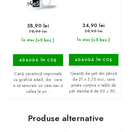
34,90 lei
58,90 lei
39,99 lei
78,99 lei
(>5 buc.)
(>5 buc.)
În stoc
În stoc
ADAUGĂ ÎN COŞ
ADAUGĂ ÎN COŞ
Geantă de șah din pânză
Cană ceramică imprimată
de 21 x 3,75 inci, care
cu grafică e4e5, din care
poate conține o tablă de
o să savurezi un ceai sau o
șah standard de 50 x 50...
cafea la un...
Produse alternative