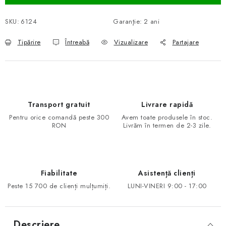
SKU:
6124
Garanţie
:
2 ani
Tipărire
Întreabă
Vizualizare
Partajare
Transport gratuit
Livrare rapidă
Pentru orice comandă peste 300
Avem toate produsele în stoc.
RON
Livrăm în termen de 2-3 zile.
Fiabilitate
Asistență clienți
Peste 15 700 de clienți mulțumiți.
LUNI-VINERI 9:00 - 17:00
Descriere