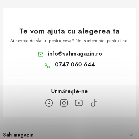
Te vom ajuta cu alegerea ta
Ai nevoie de sfaturi pentru ceva? Noi suntem aici pentru tine!
info
@
sahmagazin.ro
0747 060 644
S
u
Sah magazin
b