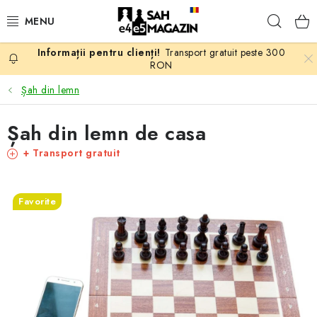
Treci
Căuta
la
conținut
Transport gratuit peste 300
PROMOTII
RON
Șah din lemn
ȘAH
Șah din lemn de casa
PIESE DE ȘAH
+ Transport gratuit
TABLE DE ȘAH
Favorite
CEAS DE ȘAH
CĂRȚI DE ȘAH
ANTICARIAT