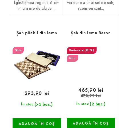
kgÎnălțimea regelui: 6 cm
versiune a unui set de șah,
✅ Livrare de obicei...
aceastea sunt...
Șah pliabil din lemn
Șah din lemn Baron
Nou
(18 %)
Nou
465,90 lei
293,90 lei
573,99 lei
(2 buc.)
(>5 buc.)
În stoc
În stoc
ADAUGĂ ÎN COŞ
ADAUGĂ ÎN COŞ