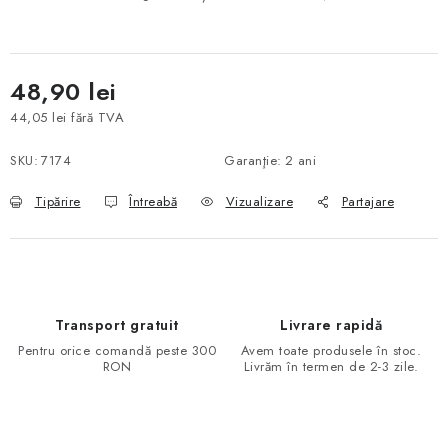
48,90 lei
44,05 lei fără TVA
Evaluare preţ:
SKU:
7174
Garanţie
:
2 ani
Tipărire
Întreabă
Vizualizare
Partajare
Transport gratuit
Livrare rapidă
Pentru orice comandă peste 300
Avem toate produsele în stoc.
RON
Livrăm în termen de 2-3 zile.