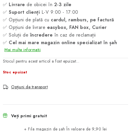
✅
Livrare
de obicei în
2-3 zile
✅
Suport clienți
L-V 9:00 - 17:00
✅ Opțiuni de plată cu
cardul, ramburs, pe factură
✅ Opțiuni de livrare
easybox, FAN box, Curier
✅ Soluții de
încredere
în caz de reclamații
✅
Cel mai mare magazin online specializat în șah
Mai multe informatii
Stocul pentru acest articol a fost epuizat…
Stoc epuizat
Opțiuni de transport
Veți primi gratuit
+ Fila magazin de șah
În valoare de 9,90 lei