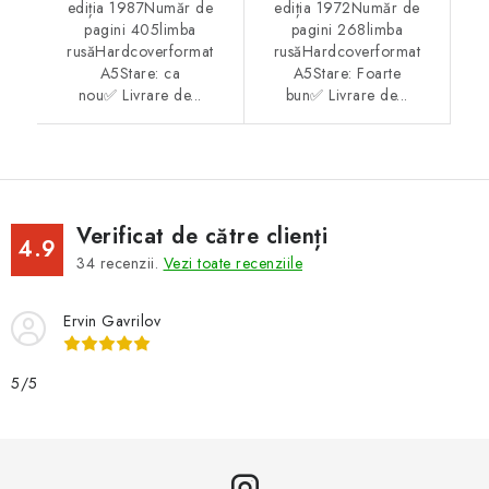
ediția 1987Număr de
ediția 1972Număr de
pagini 405limba
pagini 268limba
rusăHardcoverformat
rusăHardcoverformat
A5Stare: ca
A5Stare: Foarte
nou✅ Livrare de...
bun✅ Livrare de...
Verificat de către clienți
4.9
34
recenzii.
Vezi toate recenziile
Ervin Gavrilov
5/5