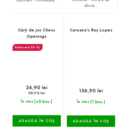
fascinant. Frumusețea...
obicei...
Cărți de joc Chess
Caruana's Ruy Lopez
Openings
(16 %)
24,90 lei
156,90 lei
29,75 lei
(>5 buc.)
(1 buc.)
În stoc
În stoc
ADAUGĂ ÎN COŞ
ADAUGĂ ÎN COŞ