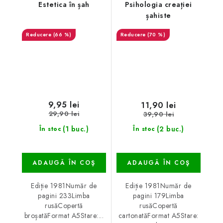
Estetica în șah
Psihologia creației
șahiste
(66 %)
(70 %)
9,95 lei
11,90 lei
29,90 lei
39,90 lei
(1 buc.)
(2 buc.)
În stoc
În stoc
ADAUGĂ ÎN COŞ
ADAUGĂ ÎN COŞ
Ediție 1981Număr de
Ediție 1981Număr de
pagini 233Limba
pagini 179Limba
rusăCopertă
rusăCopertă
broșatăFormat A5Stare:...
cartonatăFormat A5Stare: