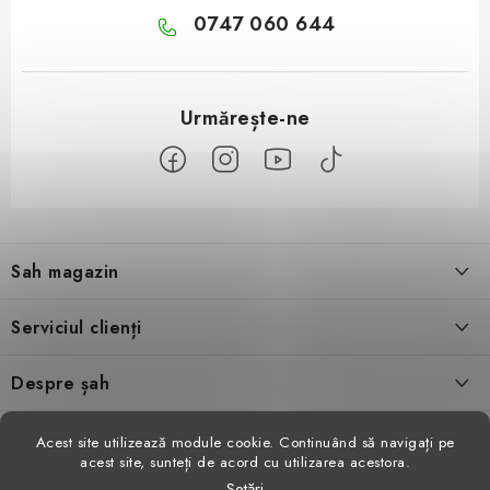
0747 060 644
S
u
Sah magazin
b
s
Despre noi
Serviciul clienți
o
l
Contact
Condiţii generale de vânzare
Despre șah
Evaluarea magazinului
Schimb de produse
Video șah
Facebook
Acest site utilizează module cookie. Continuând să navigați pe
acest site, sunteți de acord cu utilizarea acestora.
Parteneri
Retragerea din contract
Reviste de șah
Setări