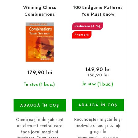
Winning Chess
100 Endgame Patterns
Combinations
You Must Know
(4 %)
Promotii
149,90 lei
179,90 lei
156,90 lei
(1 buc.)
(1 buc.)
În stoc
În stoc
ADAUGĂ ÎN COŞ
ADAUGĂ ÎN COŞ
Recunoașteți mișcările și
Combinațiile de șah sunt
motivele cheie și evitați
un element central care
greșelile
face jocul magic și
comune✅ Livrare de