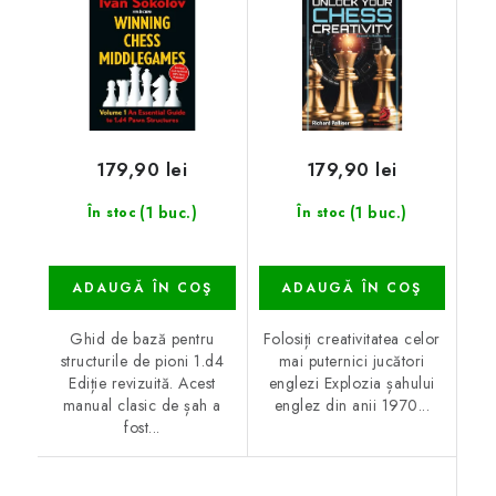
179,90 lei
179,90 lei
(1 buc.)
(1 buc.)
În stoc
În stoc
ADAUGĂ ÎN COŞ
ADAUGĂ ÎN COŞ
Ghid de bază pentru
Folosiți creativitatea celor
structurile de pioni 1.d4
mai puternici jucători
Ediție revizuită. Acest
englezi Explozia șahului
manual clasic de șah a
englez din anii 1970...
fost...