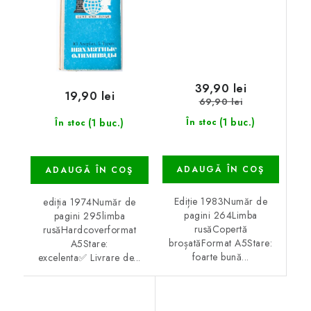
39,90 lei
19,90 lei
69,90 lei
(1 buc.)
(1 buc.)
În stoc
În stoc
ADAUGĂ ÎN COŞ
ADAUGĂ ÎN COŞ
Ediție 1983Număr de
ediția 1974Număr de
pagini 264Limba
pagini 295limba
rusăCopertă
rusăHardcoverformat
broșatăFormat A5Stare:
A5Stare:
foarte bună...
excelenta✅ Livrare de...