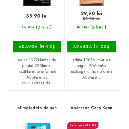
29,90 lei
38,90 lei
58,90 lei
(2 buc.)
(2 buc.)
În stoc
În stoc
ADAUGĂ ÎN COŞ
ADAUGĂ ÎN COŞ
ediția 1977Numar de
ediția 1981Număr de
pagini 220limba
pagini 206limba
rusăHardcoverformat
rusăLegare moaleformat
A5Stare: ca
A5Stare:...
nou✅ Livrare de...
olimpiadele de șah
Apărarea Caro-Kann
(42 %)