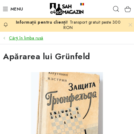
Treci
Căuta
la
conținut
Transport gratuit peste 300
PROMOTII
RON
Cărți în limba rusă
ȘAH
Apărarea lui Grünfeld
PIESE DE ȘAH
TABLE DE ȘAH
CEAS DE ȘAH
CĂRȚI DE ȘAH
ANTICARIAT