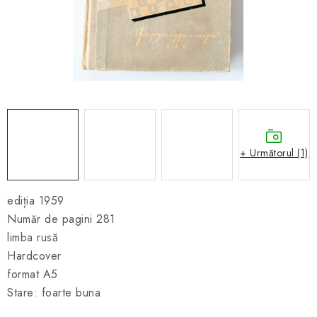
ȘAH ONLINE
MERCH ȘAH
CADOURI
Blog
Contact
Despre noi
Condiţii generale de vânzare
+ Următorul (1)
ediția 1959
Număr de pagini 281
limba rusă
Hardcover
format A5
Stare: foarte buna