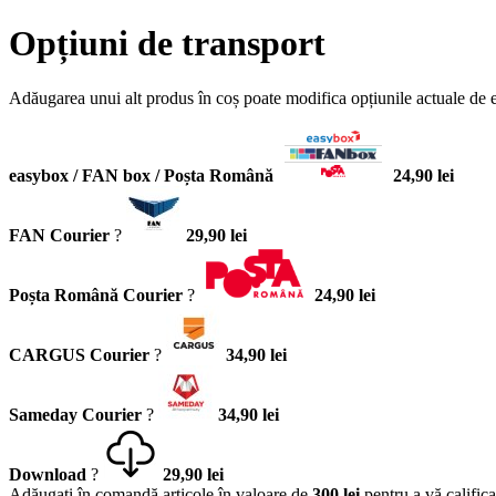
Opțiuni de transport
Adăugarea unui alt produs în coș poate modifica opțiunile actuale de 
easybox / FAN box / Poșta Română
24,90 lei
FAN Courier
?
29,90 lei
Poșta Română Courier
?
24,90 lei
CARGUS Courier
?
34,90 lei
Sameday Courier
?
34,90 lei
Download
?
29,90 lei
Adăugaţi în comandă articole în valoare de
300 lei
pentru a vă califica