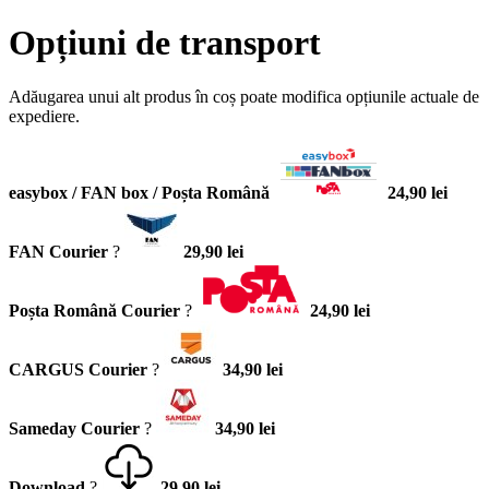
Opțiuni de transport
Adăugarea unui alt produs în coș poate modifica opțiunile actuale de
expediere.
easybox / FAN box / Poșta Română
24,90 lei
FAN Courier
?
29,90 lei
Poșta Română Courier
?
24,90 lei
CARGUS Courier
?
34,90 lei
Sameday Courier
?
34,90 lei
Download
?
29,90 lei